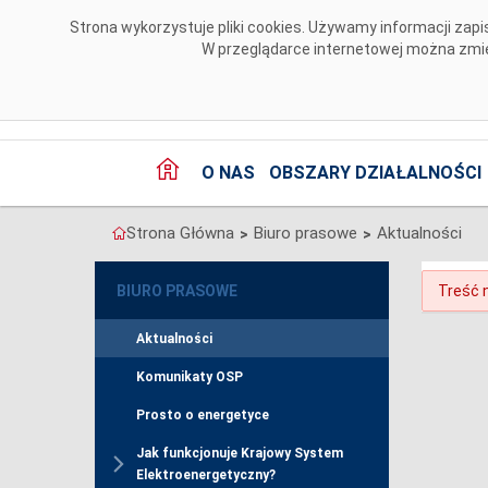
Przejdź do komentarzy
Strona wykorzystuje pliki cookies. Używamy informacji za
W przeglądarce internetowej można zmien
O NAS
OBSZARY DZIAŁALNOŚCI
Strona Główna
Biuro prasowe
Aktualności
>
>
BIURO PRASOWE
Treść n
Aktualności
Komunikaty OSP
Prosto o energetyce
Jak funkcjonuje Krajowy System
Elektroenergetyczny?