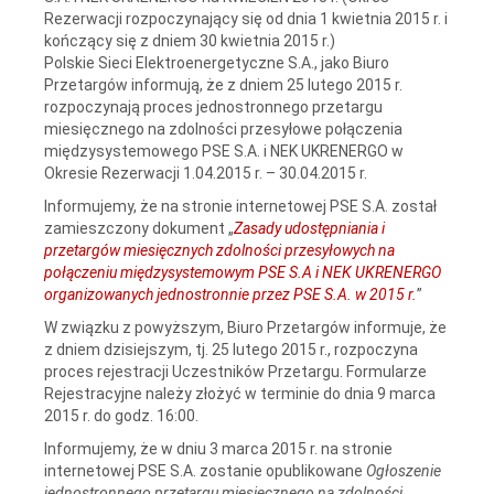
Rezerwacji rozpoczynający się od dnia 1 kwietnia 2015 r. i
kończący się z dniem 30 kwietnia 2015 r.)
Polskie Sieci Elektroenergetyczne S.A., jako Biuro
Przetargów informują, że z dniem 25 lutego 2015 r.
rozpoczynają proces jednostronnego przetargu
miesięcznego na zdolności przesyłowe połączenia
międzysystemowego PSE S.A. i NEK UKRENERGO w
Okresie Rezerwacji 1.04.2015 r. – 30.04.2015 r.
Informujemy, że na stronie internetowej PSE S.A. został
zamieszczony dokument „
Zasady udostępniania i
przetargów miesięcznych zdolności przesyłowych na
połączeniu międzysystemowym PSE S.A i NEK UKRENERGO
organizowanych jednostronnie przez PSE S.A. w 2015 r.
”
W związku z powyższym, Biuro Przetargów informuje, że
z dniem dzisiejszym, tj. 25 lutego 2015 r., rozpoczyna
proces rejestracji Uczestników Przetargu. Formularze
Rejestracyjne należy złożyć w terminie do dnia 9 marca
2015 r. do godz. 16:00.
Informujemy, że w dniu 3 marca 2015 r. na stronie
internetowej PSE S.A. zostanie opublikowane
Ogłoszenie
jednostronnego przetargu miesięcznego na zdolności