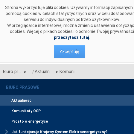
Przejdź do komentarzy
Strona wykorzystuje pliki cookies. Używamy informacji zapisanych
pomocą cookies w celach statystycznych oraz w celu dostosowan
serwisu do indywidualnych potrzeb użytkowników.
W przeglądarce internetowej można zmienić ustawienia dotyczą
cookies. Więcej o plikach cookies i o ochronie Twojej prywatności
przeczytasz tutaj
.
Akceptuję
Biuro prasowe
Aktualności
Komunikat OSP w sprawie rozpoczęcia procesu jednostronnego przetargu miesięcznego na zdolności przesyłowe połączenia PSE S.A. i NEK UKRENERGO na kwiecień 2015 r.
>
>
BIURO PRASOWE
Aktualności
Komunikaty OSP
Prosto o energetyce
Jak funkcjonuje Krajowy System Elektroenergetyczny?