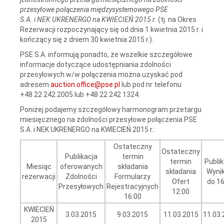
przesyłowe połączenia międzysystemowego PSE
S.A. i NEK UKRENERGO na KWIECIEŃ 2015 r.
(tj. na Okres
Rezerwacji rozpoczynający się od dnia 1 kwietnia 2015 r. i
kończący się z dniem 30 kwietnia 2015 r.).
PSE S.A. informują ponadto, że wszelkie szczegółowe
informacje dotyczące udostępniania zdolności
przesyłowych w/w połączenia można uzyskać pod
adresem
auction.office@pse.pl
lub pod nr telefonu
+48 22 242 2005 lub +48 22 242 1324.
Poniżej podajemy szczegółowy harmonogram przetargu
miesięcznego na zdolności przesyłowe połączenia PSE
S.A. i NEK UKRENERGO na KWIECIEŃ 2015 r.:
Ostateczny
Ostateczny
Publikacja
termin
termin
Publik
Miesiąc
oferowanych
składania
składania
Wyni
rezerwacji
Zdolności
Formularzy
Ofert
do 16
Przesyłowych
Rejestracyjnych
12:00
16:00
KWIECIEŃ
3.03.2015
9.03.2015
11.03.2015
11.03.
2015