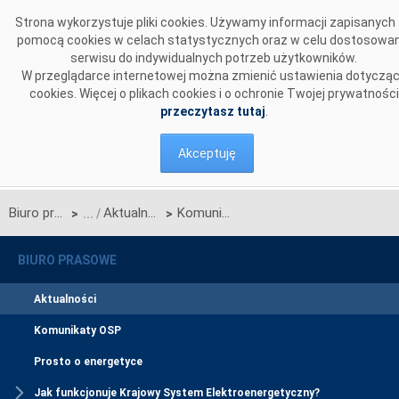
Przejdź do komentarzy
Strona wykorzystuje pliki cookies. Używamy informacji zapisanych
pomocą cookies w celach statystycznych oraz w celu dostosowan
serwisu do indywidualnych potrzeb użytkowników.
W przeglądarce internetowej można zmienić ustawienia dotyczą
cookies. Więcej o plikach cookies i o ochronie Twojej prywatności
przeczytasz tutaj
.
Akceptuję
Biuro prasowe
Aktualności
Komunikat OSP w sprawie rozpoczęcia procesu jednostronnego przetargu miesięcznego na zdolności przesyłowe połączenia PSE S.A. i NEK UKRENERGO na wrzesień 2015 r.
>
>
BIURO PRASOWE
Aktualności
Komunikaty OSP
Prosto o energetyce
Jak funkcjonuje Krajowy System Elektroenergetyczny?