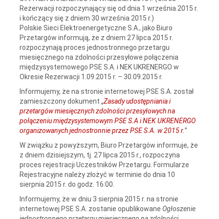
Rezerwacji rozpoczynający się od dnia 1 września 2015 r.
i kończący się z dniem 30 września 2015 r.)
Polskie Sieci Elektroenergetyczne S.A., jako Biuro
Przetargów informują, że z dniem 27 lipca 2015 r.
rozpoczynają proces jednostronnego przetargu
miesięcznego na zdolności przesyłowe połączenia
międzysystemowego PSE S.A. i NEK UKRENERGO w
Okresie Rezerwacji 1.09.2015 r. – 30.09.2015 r.
Informujemy, że na stronie internetowej PSE S.A. został
zamieszczony dokument „
Zasady udostępniania i
przetargów miesięcznych zdolności przesyłowych na
połączeniu międzysystemowym PSE S.A i NEK UKRENERGO
organizowanych jednostronnie przez PSE S.A. w 2015 r.
”
W związku z powyższym, Biuro Przetargów informuje, że
z dniem dzisiejszym, tj. 27 lipca 2015 r., rozpoczyna
proces rejestracji Uczestników Przetargu. Formularze
Rejestracyjne należy złożyć w terminie do dnia 10
sierpnia 2015 r. do godz. 16:00.
Informujemy, że w dniu 3 sierpnia 2015 r. na stronie
internetowej PSE S.A. zostanie opublikowane
Ogłoszenie
jednostronnego przetargu miesięcznego na zdolności