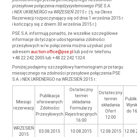
przesyłowe połączenia międzysystemowego PSE S.A.
i NEK UKRENERGO na WRZESIEŃ 2015 r.
(tj. na Okres
Rezerwacji rozpoczynający się od dnia 1 września 2015 r.
i kończący się z dniem 30 września 2015 r.).
PSE S.A. informują ponadto, że wszelkie szczegółowe
informacje dotyczące udostępniania zdolności
przesyłowych w/w połączenia można uzyskać pod
adresem
auction.office@pse.pl
lub pod nr telefonu
+48 22 242 2005 lub +48 22 242 1324.
Poniżej podajemy szczegółowy harmonogram przetargu
miesięcznego na zdolności przesyłowe połączenia PSE
S.A. i NEK UKRENERGO na WRZESIEŃ 2015 r.:
Ostateczny
Ostateczny
Publikacja
termin
termin
Publik
Miesiąc
oferowanych
składania
składania
Wyni
rezerwacji
Zdolności
Formularzy
Ofert
do 16
Przesyłowych
Rejestracyjnych
12:00
16:00
WRZESIEŃ
03.08.2015
10.08.2015
12.08.2015
12.08.
2015