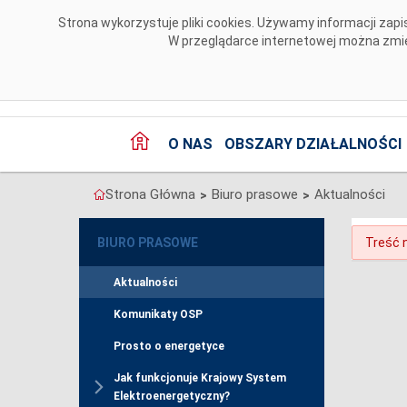
Przejdź do komentarzy
Strona wykorzystuje pliki cookies. Używamy informacji za
W przeglądarce internetowej można zmien
O NAS
OBSZARY DZIAŁALNOŚCI
Strona Główna
Biuro prasowe
Aktualności
>
>
BIURO PRASOWE
Treść n
Aktualności
Komunikaty OSP
Prosto o energetyce
Jak funkcjonuje Krajowy System
Elektroenergetyczny?