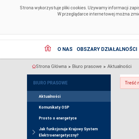
Przejdź do komentarzy
Strona wykorzystuje pliki cookies. Używamy informacji za
W przeglądarce internetowej można zmien
O NAS
OBSZARY DZIAŁALNOŚCI
Strona Główna
Biuro prasowe
Aktualności
>
>
BIURO PRASOWE
Treść n
Aktualności
Komunikaty OSP
Prosto o energetyce
Jak funkcjonuje Krajowy System
Elektroenergetyczny?