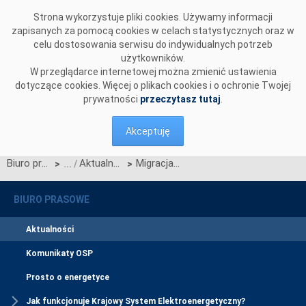
Przejdź do komentarzy
Strona wykorzystuje pliki cookies. Używamy informacji
zapisanych za pomocą cookies w celach statystycznych oraz w
celu dostosowania serwisu do indywidualnych potrzeb
użytkowników.
W przeglądarce internetowej można zmienić ustawienia
dotyczące cookies. Więcej o plikach cookies i o ochronie Twojej
prywatności
przeczytasz tutaj
.
Akceptuję
Biuro prasowe
Aktualności
Migracja inicjalna danych do CSIRE – wyniki Aktualizacji 2Q2026
>
>
BIURO PRASOWE
Aktualności
Komunikaty OSP
Prosto o energetyce
Jak funkcjonuje Krajowy System Elektroenergetyczny?