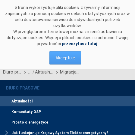
Przejdź do komentarzy
Strona wykorzystuje pliki cookies. Używamy informacji
zapisanych za pomocą cookies w celach statystycznych oraz w
celu dostosowania serwisu do indywidualnych potrzeb
użytkowników.
W przeglądarce internetowej można zmienić ustawienia
dotyczące cookies. Więcej o plikach cookies i o ochronie Twojej
prywatności
przeczytasz tutaj
.
Akceptuję
Biuro prasowe
Aktualności
Migracja inicjalna informacji rynku energii do CSIRE - punkt kontrolny 4
>
>
BIURO PRASOWE
Aktualności
Komunikaty OSP
Prosto o energetyce
Jak funkcjonuje Krajowy System Elektroenergetyczny?