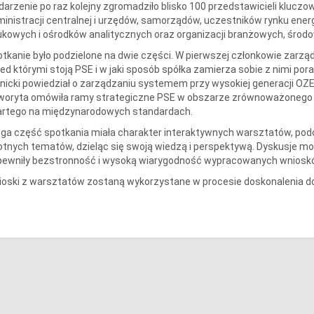
arzenie po raz kolejny zgromadziło blisko 100 przedstawicieli kluczo
inistracji centralnej i urzędów, samorządów, uczestników rynku energi
kowych i ośrodków analitycznych oraz organizacji branżowych, środ
tkanie było podzielone na dwie części. W pierwszej członkowie zarząd
ed którymi stoją PSE i w jaki sposób spółka zamierza sobie z nimi por
nicki powiedział o zarządzaniu systemem przy wysokiej generacji OZ
woryta omówiła ramy strategiczne PSE w obszarze zrównoważonego r
artego na międzynarodowych standardach.
ga część spotkania miała charakter interaktywnych warsztatów, podc
otnych tematów, dzieląc się swoją wiedzą i perspektywą. Dyskusje
pewniły bezstronność i wysoką wiarygodność wypracowanych wniosk
ioski z warsztatów zostaną wykorzystane w procesie doskonalenia 