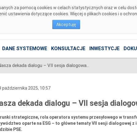
pisanych za pomocą cookies w celach statystycznych oraz w celu dos
ić ustawienia dotyczące cookies. Więcej o plikach cookies i o ochro
Akceptuję
DANE SYSTEMOWE
KONSULTACJE
INWESTYCJE
DOKU
Nasza dekada dialogu – VII sesja dialogowa PSE z interesariuszami
 października 2025, 10:57
asza dekada dialogu – VII sesja dialog
erunki strategiczne, rola operatora systemu przesyłowego w trans
ywództwo oparte na ESG – to główne tematy VII sesji dialogowej z i
dzibie PSE.