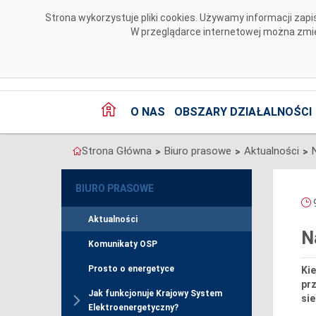
Przejdź do komentarzy
Strona wykorzystuje pliki cookies. Używamy informacji za
W przeglądarce internetowej można zmien
O NAS
OBSZARY DZIAŁALNOŚCI
Strona Główna
Biuro prasowe
Aktualności
>
>
>
BIURO PRASOWE
9
Aktualności
N
Komunikaty OSP
Prosto o energetyce
Ki
prz
Jak funkcjonuje Krajowy System
sie
Elektroenergetyczny?