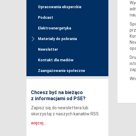
Wyd
Opracowania eksperckie
adm
nau
Podcast
Spo
Elektroenergetyka
prz
Kor
Materiały do pobrania
No
op
Newsletter
Dru
Kontakt dla mediów
ist
za
Zaangażowanie społeczne
Wn
Chcesz być na bieżąco
z informacjami od PSE?
Zapisz się do newslettera lub
skorzystaj z naszych kanałów RSS.
więcej...