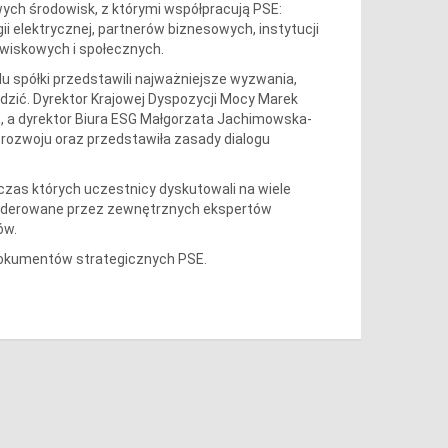
wych środowisk, z którymi współpracują PSE:
i elektrycznej, partnerów biznesowych, instytucji
owiskowych i społecznych.
u spółki przedstawili najważniejsze wyzwania,
adzić. Dyrektor Krajowej Dyspozycji Mocy Marek
E, a dyrektor Biura ESG Małgorzata Jachimowska-
ozwoju oraz przedstawiła zasady dialogu
zas których uczestnicy dyskutowali na wiele
 moderowane przez zewnętrznych ekspertów
ów.
dokumentów strategicznych PSE.