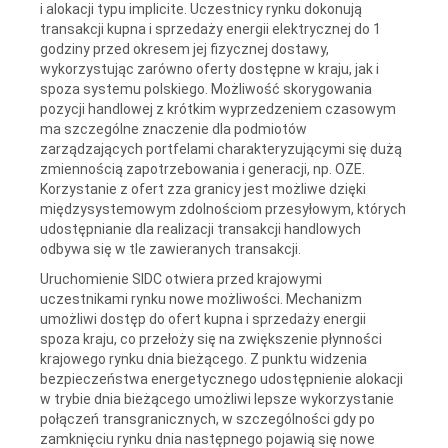
i alokacji typu implicite. Uczestnicy rynku dokonują
transakcji kupna i sprzedaży energii elektrycznej do 1
godziny przed okresem jej fizycznej dostawy,
wykorzystując zarówno oferty dostępne w kraju, jak i
spoza systemu polskiego. Możliwość skorygowania
pozycji handlowej z krótkim wyprzedzeniem czasowym
ma szczególne znaczenie dla podmiotów
zarządzających portfelami charakteryzującymi się dużą
zmiennością zapotrzebowania i generacji, np. OZE.
Korzystanie z ofert zza granicy jest możliwe dzięki
międzysystemowym zdolnościom przesyłowym, których
udostępnianie dla realizacji transakcji handlowych
odbywa się w tle zawieranych transakcji.
Uruchomienie SIDC otwiera przed krajowymi
uczestnikami rynku nowe możliwości. Mechanizm
umożliwi dostęp do ofert kupna i sprzedaży energii
spoza kraju, co przełoży się na zwiększenie płynności
krajowego rynku dnia bieżącego. Z punktu widzenia
bezpieczeństwa energetycznego udostępnienie alokacji
w trybie dnia bieżącego umożliwi lepsze wykorzystanie
połączeń transgranicznych, w szczególności gdy po
zamknięciu rynku dnia następnego pojawią się nowe