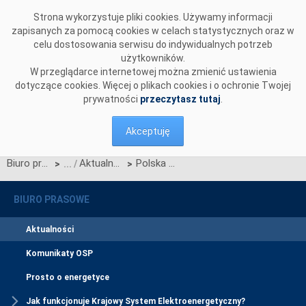
Przejdź do komentarzy
Strona wykorzystuje pliki cookies. Używamy informacji
zapisanych za pomocą cookies w celach statystycznych oraz w
celu dostosowania serwisu do indywidualnych potrzeb
użytkowników.
W przeglądarce internetowej można zmienić ustawienia
dotyczące cookies. Więcej o plikach cookies i o ochronie Twojej
prywatności
przeczytasz tutaj
.
Akceptuję
Biuro prasowe
Aktualności
Polska włączona do europejskiego mechanizmu jednolitego łączenia rynków dnia bieżącego (Single Intra-Day Coupling – SIDC/XBID)
>
>
BIURO PRASOWE
Aktualności
Komunikaty OSP
Prosto o energetyce
Jak funkcjonuje Krajowy System Elektroenergetyczny?