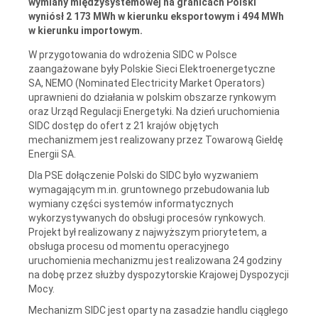
wymiany międzysystemowej na granicach Polski
wyniósł 2 173 MWh w kierunku eksportowym i 494 MWh
w kierunku importowym.
W przygotowania do wdrożenia SIDC w Polsce
zaangażowane były Polskie Sieci Elektroenergetyczne
SA, NEMO (Nominated Electricity Market Operators)
uprawnieni do działania w polskim obszarze rynkowym
oraz Urząd Regulacji Energetyki. Na dzień uruchomienia
SIDC dostęp do ofert z 21 krajów objętych
mechanizmem jest realizowany przez Towarową Giełdę
Energii SA.
Dla PSE dołączenie Polski do SIDC było wyzwaniem
wymagającym m.in. gruntownego przebudowania lub
wymiany części systemów informatycznych
wykorzystywanych do obsługi procesów rynkowych.
Projekt był realizowany z najwyższym priorytetem, a
obsługa procesu od momentu operacyjnego
uruchomienia mechanizmu jest realizowana 24 godziny
na dobę przez służby dyspozytorskie Krajowej Dyspozycji
Mocy.
Mechanizm SIDC jest oparty na zasadzie handlu ciągłego