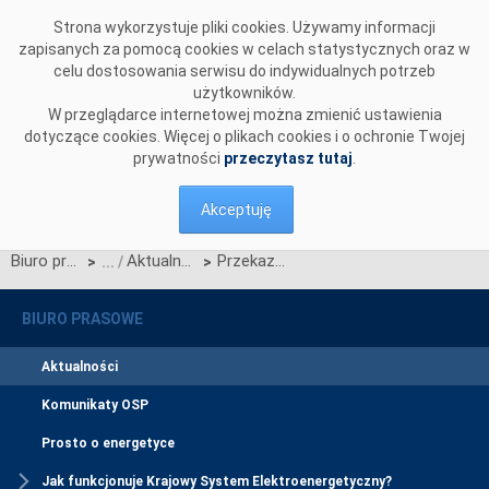
Przejdź do komentarzy
Strona wykorzystuje pliki cookies. Używamy informacji
zapisanych za pomocą cookies w celach statystycznych oraz w
celu dostosowania serwisu do indywidualnych potrzeb
użytkowników.
W przeglądarce internetowej można zmienić ustawienia
dotyczące cookies. Więcej o plikach cookies i o ochronie Twojej
prywatności
przeczytasz tutaj
.
Akceptuję
Biuro prasowe
Aktualności
Przekazanie wykazów do OIRE – obowiązek OSD do 1 października 2025 r.
>
>
BIURO PRASOWE
Aktualności
Komunikaty OSP
Prosto o energetyce
Jak funkcjonuje Krajowy System Elektroenergetyczny?