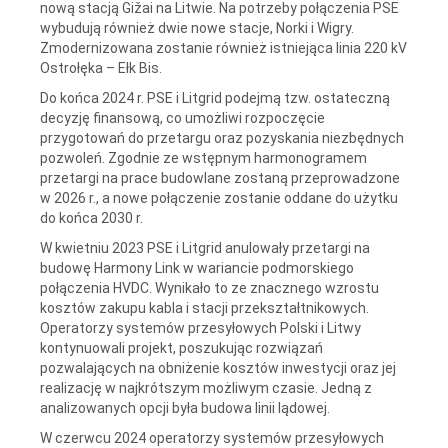
nową stacją Gižai na Litwie. Na potrzeby połączenia PSE
wybudują również dwie nowe stacje, Norki i Wigry.
Zmodernizowana zostanie również istniejąca linia 220 kV
Ostrołęka – Ełk Bis.
Do końca 2024 r. PSE i Litgrid podejmą tzw. ostateczną
decyzję finansową, co umożliwi rozpoczęcie
przygotowań do przetargu oraz pozyskania niezbędnych
pozwoleń. Zgodnie ze wstępnym harmonogramem
przetargi na prace budowlane zostaną przeprowadzone
w 2026 r., a nowe połączenie zostanie oddane do użytku
do końca 2030 r.
W kwietniu 2023 PSE i Litgrid anulowały przetargi na
budowę Harmony Link w wariancie podmorskiego
połączenia HVDC. Wynikało to ze znacznego wzrostu
kosztów zakupu kabla i stacji przekształtnikowych.
Operatorzy systemów przesyłowych Polski i Litwy
kontynuowali projekt, poszukując rozwiązań
pozwalających na obniżenie kosztów inwestycji oraz jej
realizację w najkrótszym możliwym czasie. Jedną z
analizowanych opcji była budowa linii lądowej.
W czerwcu 2024 operatorzy systemów przesyłowych