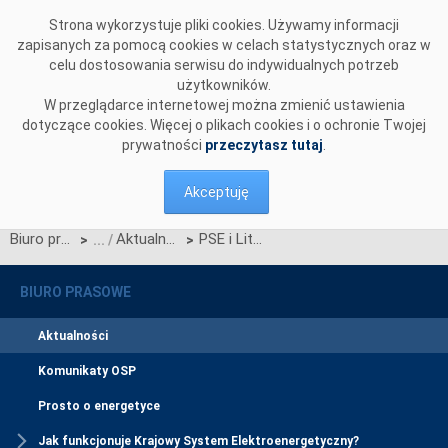
Przejdź do komentarzy
Strona wykorzystuje pliki cookies. Używamy informacji
zapisanych za pomocą cookies w celach statystycznych oraz w
celu dostosowania serwisu do indywidualnych potrzeb
użytkowników.
W przeglądarce internetowej można zmienić ustawienia
dotyczące cookies. Więcej o plikach cookies i o ochronie Twojej
prywatności
przeczytasz tutaj
.
Akceptuję
Biuro prasowe
Aktualności
PSE i Litgrid będą współpracować przy realizacji Harmony Link jako połączenia lądowego
>
>
BIURO PRASOWE
Aktualności
Komunikaty OSP
Prosto o energetyce
Jak funkcjonuje Krajowy System Elektroenergetyczny?