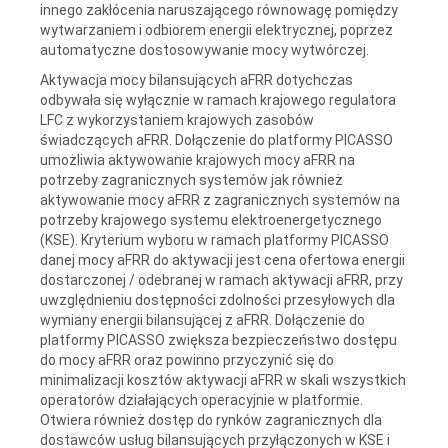
innego zakłócenia naruszającego równowagę pomiędzy
wytwarzaniem i odbiorem energii elektrycznej, poprzez
automatyczne dostosowywanie mocy wytwórczej.
Aktywacja mocy bilansujących aFRR dotychczas
odbywała się wyłącznie w ramach krajowego regulatora
LFC z wykorzystaniem krajowych zasobów
świadczących aFRR. Dołączenie do platformy PICASSO
umożliwia aktywowanie krajowych mocy aFRR na
potrzeby zagranicznych systemów jak również
aktywowanie mocy aFRR z zagranicznych systemów na
potrzeby krajowego systemu elektroenergetycznego
(KSE). Kryterium wyboru w ramach platformy PICASSO
danej mocy aFRR do aktywacji jest cena ofertowa energii
dostarczonej / odebranej w ramach aktywacji aFRR, przy
uwzględnieniu dostępności zdolności przesyłowych dla
wymiany energii bilansującej z aFRR. Dołączenie do
platformy PICASSO zwiększa bezpieczeństwo dostępu
do mocy aFRR oraz powinno przyczynić się do
minimalizacji kosztów aktywacji aFRR w skali wszystkich
operatorów działających operacyjnie w platformie.
Otwiera również dostęp do rynków zagranicznych dla
dostawców usług bilansujących przyłączonych w KSE i