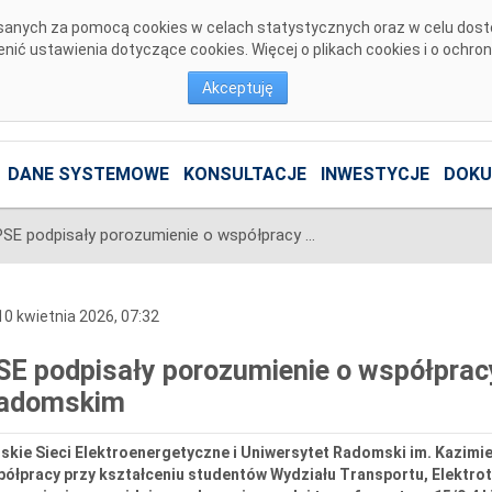
pisanych za pomocą cookies w celach statystycznych oraz w celu dos
ić ustawienia dotyczące cookies. Więcej o plikach cookies i o ochro
Akceptuję
DANE SYSTEMOWE
KONSULTACJE
INWESTYCJE
DOKU
PSE podpisały porozumienie o współpracy z Uniwersytetem Radomskim
0 kwietnia 2026, 07:32
SE podpisały porozumienie o współprac
adomskim
lskie Sieci Elektroenergetyczne i Uniwersytet Radomski im. Kazim
ółpracy przy kształceniu studentów Wydziału Transportu, Elektrote