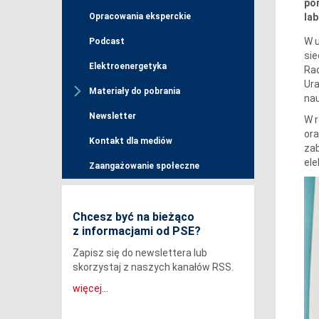
po
la
Opracowania eksperckie
W u
Podcast
sie
Elektroenergetyka
Rad
Ura
Materiały do pobrania
nau
Newsletter
W r
ora
Kontakt dla mediów
zab
ele
Zaangażowanie społeczne
Chcesz być na bieżąco
z informacjami od PSE?
Zapisz się do newslettera lub
skorzystaj z naszych kanałów RSS.
więcej...