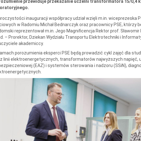
rozumienie przewiduje przekazanie uczelni transformatora 15/0,4 
boratoryjnego.
roczystości inauguracji współpracy udział wzięli m.in. wiceprezeska 
ciowych w Radomiu Michał Bednarczyk oraz pracownicy PSE, którzy bę
omski reprezentował m.in. Jego Magnificencja Rektor prof. Sławomir
d. – Prorektor, Dziekan Wydziału Transportu Elektrotechniki i Informaty
czyciele akademiccy.
amach porozumienia eksperci PSE będą prowadzić cykl zajęć dla stude
z linii elektroenergetycznych, transformatorów najwyższych napięć,
ezpieczeniowej (EAZ) i systemów sterowania i nadzoru (SSiN), diag
ktroenergetycznych.