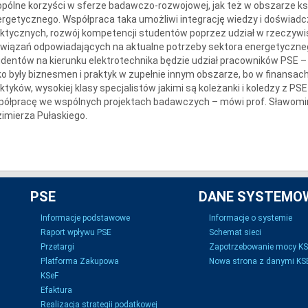
pólne korzyści w sferze badawczo-rozwojowej, jak też w obszarze k
rgetycznego. Współpraca taka umożliwi integrację wiedzy i doświad
ktycznych, rozwój kompetencji studentów poprzez udział w rzeczywi
wiązań odpowiadających na aktualne potrzeby sektora energetyczne
dentów na kierunku elektrotechnika będzie udział pracowników PSE 
o były biznesmen i praktyk w zupełnie innym obszarze, bo w finansac
ktyków, wysokiej klasy specjalistów jakimi są koleżanki i koledzy z P
ółpracę we wspólnych projektach badawczych – mówi prof. Sławomir
imierza Pułaskiego.
PSE
DANE SYSTEMO
Informacje podstawowe
Informacje o systemie
Raport wpływu PSE
Schemat sieci
Przetargi
Zapotrzebowanie mocy K
Platforma Zakupowa
Nowa strona z danymi KSE
KSeF
Efaktura
Realizacja strategii podatkowej