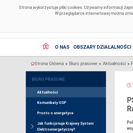
Przejdź do komentarzy
Strona wykorzystuje pliki cookies. Używamy informacji za
W przeglądarce internetowej można zmien
O NAS
OBSZARY DZIAŁALNOŚCI
Strona Główna
Biuro prasowe
Aktualności
>
>
>
BIURO PRASOWE
1
Aktualności
P
Komunikaty OSP
R
Prosto o energetyce
Po
Jak funkcjonuje Krajowy System
wsp
Elektroenergetyczny?