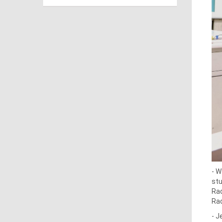
- W
stu
Rad
Ra
- J