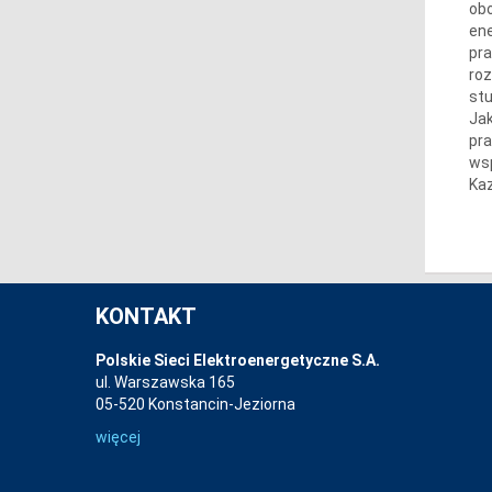
obo
ene
pra
roz
stu
Jak
pra
wsp
Kaz
KONTAKT
Polskie Sieci Elektroenergetyczne S.A.
ul. Warszawska 165
05-520 Konstancin-Jeziorna
więcej