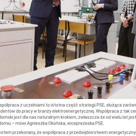
spółpraca z uczelniami to istotna część strategii PSE, służąca zarówn
dentów do pracy w branży elektroenergetycznej. Współpraca z tak c
omski jest dla nas naturalnym krokiem, zwłaszcza że od wielu lat 
domiu – mówi Agnieszka Okońska, wiceprezeska PSE.
estem przekonany, że współpraca z przedsiębiorstwem energetycznym