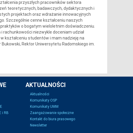
ształcenia przyszłych pracowników sektora
czeń teoretycznych, badawczych, dydaktycznych i
stych projektach oraz wdrażanie innowacyjnych
go. Szczególnie cenne kształceniu naszych
– praktyków o bogatym wieloletnim doświadczeniu.
h i rachunkowości niezwykle doceniam udział
SE w kształceniu studentów i mam nadzieję na
 Bukowski, Rektor Uniwersytetu Radomskiego im.
WE
AKTUALNOŚCI
Aktualności
Komunikaty OSP
SE
Komunikaty UMM
 i RB
Zaangażowanie społeczne
Kontakt do biura prasowego
Newsletter