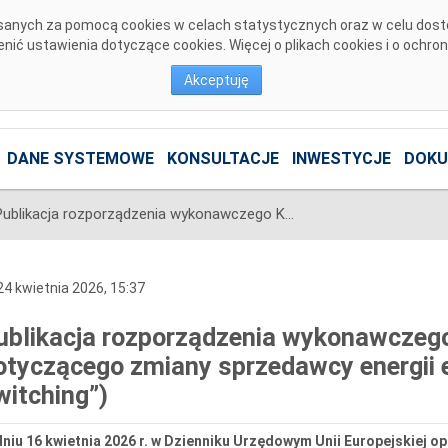
pisanych za pomocą cookies w celach statystycznych oraz w celu dos
ić ustawienia dotyczące cookies. Więcej o plikach cookies i o ochro
Akceptuję
DANE SYSTEMOWE
KONSULTACJE
INWESTYCJE
DOKU
Publikacja rozporządzenia wykonawczego Komisji (UE) 2026/855 dotyczącego zmiany sprzedawcy energii elektrycznej („consumer switching”)
4 kwietnia 2026, 15:37
ublikacja rozporządzenia wykonawczego
otyczącego zmiany sprzedawcy energii 
witching”)
dniu 16 kwietnia 2026 r. w Dzienniku Urzędowym Unii Europejskiej