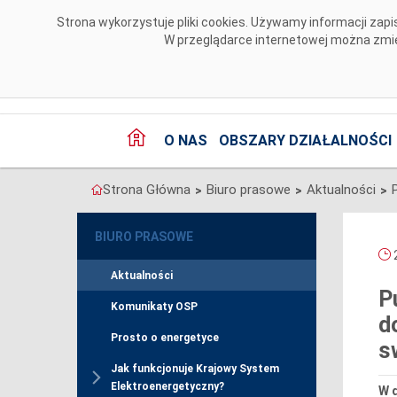
Przejdź do komentarzy
Strona wykorzystuje pliki cookies. Używamy informacji za
W przeglądarce internetowej można zmien
O NAS
OBSZARY DZIAŁALNOŚCI
Strona Główna
Biuro prasowe
Aktualności
>
>
>
BIURO PRASOWE
2
Aktualności
P
Komunikaty OSP
d
Prosto o energetyce
s
Jak funkcjonuje Krajowy System
Elektroenergetyczny?
W 