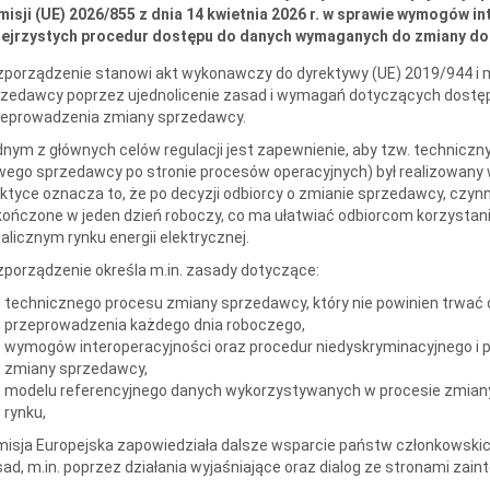
isji (UE) 2026/855 z dnia 14 kwietnia 2026 r. w sprawie wymogów i
zejrzystych procedur dostępu do danych wymaganych do zmiany dos
porządzenie stanowi akt wykonawczy do dyrektywy (UE) 2019/944 i 
rzedawcy poprzez ujednolicenie zasad i wymagań dotyczących dostę
zeprowadzenia zmiany sprzedawcy.
nym z głównych celów regulacji jest zapewnienie, aby tzw. techniczn
ego sprzedawcy po stronie procesów operacyjnych) był realizowany w 
ktyce oznacza to, że po decyzji odbiorcy o zmianie sprzedawcy, czy
ończone w jeden dzień roboczy, co ma ułatwiać odbiorcom korzystanie
alicznym rynku energii elektrycznej.
porządzenie określa m.in. zasady dotyczące:
technicznego procesu zmiany sprzedawcy, który nie powinien trwać d
przeprowadzenia każdego dnia roboczego,
wymogów interoperacyjności oraz procedur niedyskryminacyjnego i 
zmiany sprzedawcy,
modelu referencyjnego danych wykorzystywanych w procesie zmiany
rynku,
isja Europejska zapowiedziała dalsze wsparcie państw członkowski
ad, m.in. poprzez działania wyjaśniające oraz dialog ze stronami zai