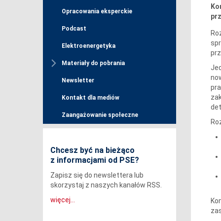
Kom
Opracowania eksperckie
pr
Podcast
Roz
sp
Elektroenergetyka
pr
Materiały do pobrania
Jed
now
Newsletter
pra
zak
Kontakt dla mediów
det
Zaangażowanie społeczne
Roz
Chcesz być na bieżąco
z informacjami od PSE?
Zapisz się do newslettera lub
skorzystaj z naszych kanałów RSS.
więcej...
Kom
zas