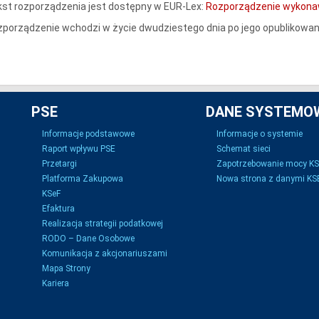
st rozporządzenia jest dostępny w EUR‑Lex:
Rozporządzenie wykonawc
porządzenie wchodzi w życie dwudziestego dnia po jego opublikowani
PSE
DANE SYSTEMO
Informacje podstawowe
Informacje o systemie
Raport wpływu PSE
Schemat sieci
Przetargi
Zapotrzebowanie mocy K
Platforma Zakupowa
Nowa strona z danymi KSE
KSeF
Efaktura
Realizacja strategii podatkowej
RODO – Dane Osobowe
Komunikacja z akcjonariuszami
Mapa Strony
Kariera