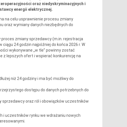
nteroperacyjności oraz niedyskryminacyjnych i
tawcy energii elektrycznej.
ma na celu usprawnienie procesu zmiany
pu oraz wymiany danych niezbędnych do
y proces zmiany sprzedawcy (m.in. rejestracja
ciągu 24 godzin najpóźniej do końca 2026 r. W
nności wykonywane „w tle” powinny zostać
 z lepszych ofert i wspierać konkurencję na
łużej niż 24 godziny i ma być możliwy do
przejrzystego dostępu do danych potrzebnych do
 sprzedawcy oraz ról i obowiązków uczestników
ch i uczestników rynku we wdrażaniu nowych
nteresowanymi.