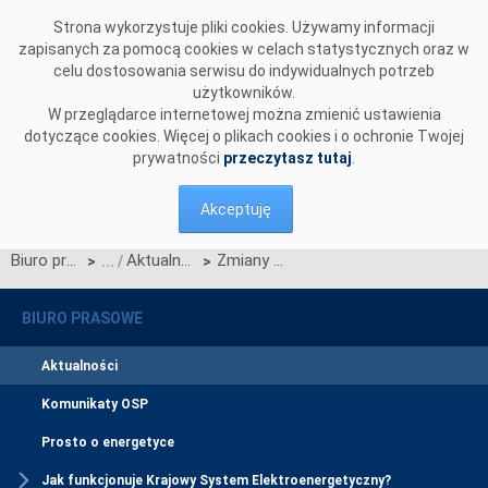
Przejdź do komentarzy
Strona wykorzystuje pliki cookies. Używamy informacji
zapisanych za pomocą cookies w celach statystycznych oraz w
celu dostosowania serwisu do indywidualnych potrzeb
użytkowników.
W przeglądarce internetowej można zmienić ustawienia
dotyczące cookies. Więcej o plikach cookies i o ochronie Twojej
prywatności
przeczytasz tutaj
.
Akceptuję
Biuro prasowe
Aktualności
Zmiany na rynku bilansującym – zasady kwalifikacji dostawcy usług bilansujących (DUB), część III
>
>
BIURO PRASOWE
Aktualności
Komunikaty OSP
Prosto o energetyce
Jak funkcjonuje Krajowy System Elektroenergetyczny?