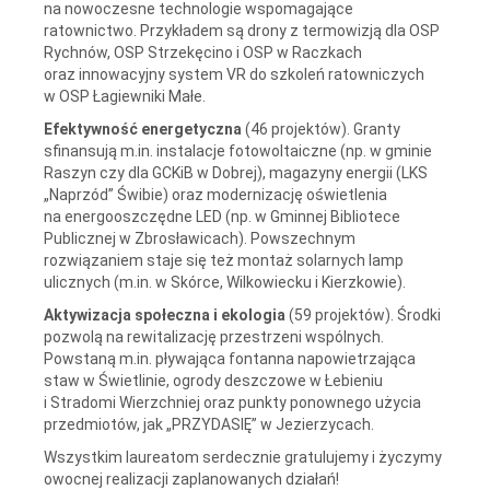
na nowoczesne technologie wspomagające
ratownictwo. Przykładem są drony z termowizją dla OSP
Rychnów, OSP Strzekęcino i OSP w Raczkach
oraz innowacyjny system VR do szkoleń ratowniczych
w OSP Łagiewniki Małe.
Efektywność energetyczna
(46 projektów). Granty
sfinansują m.in. instalacje fotowoltaiczne (np. w gminie
Raszyn czy dla GCKiB w Dobrej), magazyny energii (LKS
„Naprzód” Świbie) oraz modernizację oświetlenia
na energooszczędne LED (np. w Gminnej Bibliotece
Publicznej w Zbrosławicach). Powszechnym
rozwiązaniem staje się też montaż solarnych lamp
ulicznych (m.in. w Skórce, Wilkowiecku i Kierzkowie).
Aktywizacja społeczna i ekologia
(59 projektów). Środki
pozwolą na rewitalizację przestrzeni wspólnych.
Powstaną m.in. pływająca fontanna napowietrzająca
staw w Świetlinie, ogrody deszczowe w Łebieniu
i Stradomi Wierzchniej oraz punkty ponownego użycia
przedmiotów, jak „PRZYDASIĘ” w Jezierzycach.
Wszystkim laureatom serdecznie gratulujemy i życzymy
owocnej realizacji zaplanowanych działań!