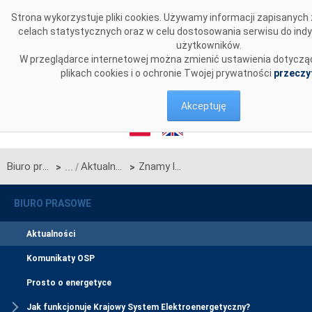
Przejdź do komentarzy
Strona wykorzystuje pliki cookies. Używamy informacji zapisanyc
celach statystycznych oraz w celu dostosowania serwisu do ind
użytkowników.
W przeglądarce internetowej można zmienić ustawienia dotycząc
plikach cookies i o ochronie Twojej prywatności
przeczy
Akceptuję
Biuro prasowe
Aktualności
Znamy laureatów 8. edycji programu Wzmocnij Swoje Otoczenie!
>
>
BIURO PRASOWE
Aktualności
Komunikaty OSP
Prosto o energetyce
Jak funkcjonuje Krajowy System Elektroenergetyczny?