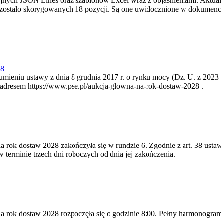
cyjnych JSON Lines oraz szablonów Excel wraz z objaśnieniami. Aktu
i zostało skorygowanych 18 pozycji. Są one uwidocznione w dokumen
28
zumieniu ustawy z dnia 8 grudnia 2017 r. o rynku mocy (Dz. U. z 2023 
 adresem https://www.pse.pl/aukcja-glowna-na-rok-dostaw-2028 .
a rok dostaw 2028 zakończyła się w rundzie 6. Zgodnie z art. 38 ustaw
 terminie trzech dni roboczych od dnia jej zakończenia.
na rok dostaw 2028 rozpoczęła się o godzinie 8:00. Pełny harmonogram 