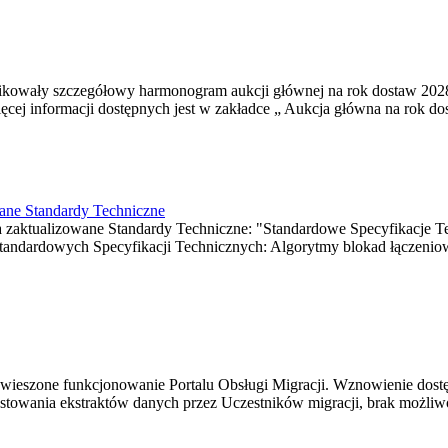
blikowały szczegółowy harmonogram aukcji głównej na rok dostaw 202
cej informacji dostępnych jest w zakładce „ Aukcja główna na rok do
wane Standardy Techniczne
ia zaktualizowane Standardy Techniczne: "Standardowe Specyfikacje 
Standardowych Specyfikacji Technicznych: Algorytmy blokad łączenio
wieszone funkcjonowanie Portalu Obsługi Migracji. Wznowienie dostęp
owania ekstraktów danych przez Uczestników migracji, brak możliwości