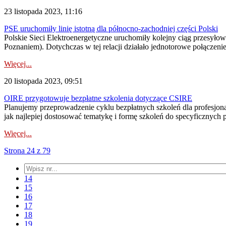
23 listopada 2023, 11:16
PSE uruchomiły linię istotną dla północno-zachodniej części Polski
Polskie Sieci Elektroenergetyczne uruchomiły kolejny ciąg przesyłow
Poznaniem). Dotychczas w tej relacji działało jednotorowe połączen
Więcej...
20 listopada 2023, 09:51
OIRE przygotowuje bezpłatne szkolenia dotyczące CSIRE
Planujemy przeprowadzenie cyklu bezpłatnych szkoleń dla profesjona
jak najlepiej dostosować tematykę i formę szkoleń do specyficznych
Więcej...
Strona 24 z 79
14
15
16
17
18
19