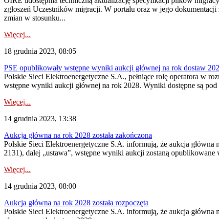
OIRE udostępnia techniczną aktualizację specyfikacji plików migra
zgłoszeń Uczestników migracji. W portalu oraz w jego dokumentacj
zmian w stosunku...
Więcej...
18 grudnia 2023, 08:05
PSE opublikowały wstępne wyniki aukcji głównej na rok dostaw 20
Polskie Sieci Elektroenergetyczne S.A., pełniące rolę operatora w ro
wstępne wyniki aukcji głównej na rok 2028. Wyniki dostępne są pod
Więcej...
14 grudnia 2023, 13:38
Aukcja główna na rok 2028 została zakończona
Polskie Sieci Elektroenergetyczne S.A. informują, że aukcja główna n
2131), dalej „ustawa”, wstępne wyniki aukcji zostaną opublikowane w
Więcej...
14 grudnia 2023, 08:00
Aukcja główna na rok 2028 została rozpoczęta
Polskie Sieci Elektroenergetyczne S.A. informują, że aukcja główna 