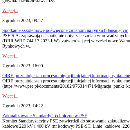
glowna-na-rok-dostaw-2028 .
Więcej...
8 grudnia 2023, 09:57
Spotkanie szkoleniowe poświęcone zmianom na rynku bilansującym
PSE S.A. zapraszają na spotkanie dotyczące zmian wprowadzanych na
(DRR.WRE.744.17.2023.ŁW), zatwierdzającej w części nowe Warunki 
Rynkowych w...
Więcej...
7 grudnia 2023, 16:09
OIRE prezentuje stan procesu migracji inicjalnej informacji rynku e
OIRE prezentuje stan procesu migracji inicjalnej informacji rynku en
(https://www.pse.pl/documents/20182/976314471/Migracja_punkt_k
Więcej...
7 grudnia 2023, 14:22
Zaktualizowane Standardy Techniczne w PSE
Komitet Standaryzacyjny PSE zatwierdził do stosowania zaktualizowa
kablowe 220 kV i 400 kV (nr kodowy: PSE-ST. Linie_kablowe_220k