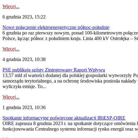
Więcej...
6 grudnia 2023, 15:22
Nowe połączenie elektroenergetyczne północ-południe
6 grudnia po raz pierwszy nowym, ponad 100-kilometrowym połączeni
Polsce, łącząc północ z południem kraju. Linia 400 kV Ostrołęka – S
Więcej...
4 grudnia 2023, 10:38
PSE publikują szósty Zintegrowany Raport Wpływu
13,57 mld zł wartości dodanej dla polskiej gospodarki wytworzyły P
samorządu terytorialnego, a na ochronę środowiska poniosła nakład
wyliczyła emisje. To...
Więcej...
1 grudnia 2023, 10:36
Spotkanie informacyjne poświęcone aktualizacji IRiESP-OIRE
OIRE zaprasza 8 grudnia 2023 r. na spotkanie dotyczące omówienia k
funkcjonowania Centralnego systemu informacji rynku energii oraz ws