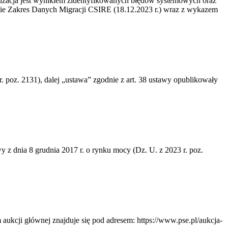
alizacja jest wynikiem zidentyfikowanych błędów systemowych oraz
cie Zakres Danych Migracji CSIRE (18.12.2023 r.) wraz z wykazem
r. poz. 2131), dalej „ustawa” zgodnie z art. 38 ustawy opublikowały
y z dnia 8 grudnia 2017 r. o rynku mocy (Dz. U. z 2023 r. poz.
aukcji głównej znajduje się pod adresem: https://www.pse.pl/aukcja-