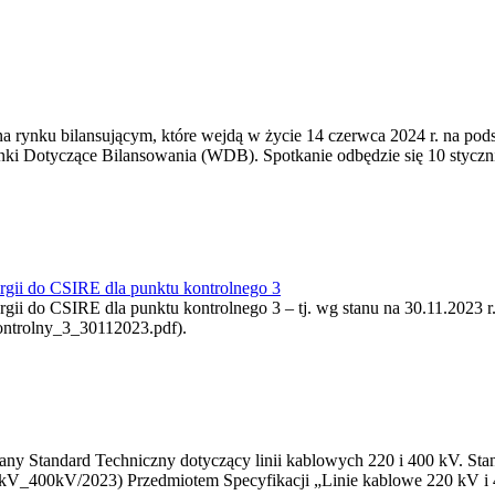
 rynku bilansującym, które wejdą w życie 14 czerwca 2024 r. na pods
Dotyczące Bilansowania (WDB). Spotkanie odbędzie się 10 stycznia 
nergii do CSIRE dla punktu kontrolnego 3
ergii do CSIRE dla punktu kontrolnego 3 – tj. wg stanu na 30.11.2023 r
ontrolny_3_30112023.pdf).
ny Standard Techniczny dotyczący linii kablowych 220 i 400 kV. Standa
V_400kV/2023) Przedmiotem Specyfikacji „Linie kablowe 220 kV i 