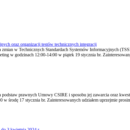
ch oraz organizacji testów technicznych integracji
a zmian w Technicznych Standardach Systemów Informacyjnych (TSSI) o
Meeting w godzinach 12:00-14:00 w piątek 19 stycznia br. Zainteresow
ia podstaw prawnych Umowy CSIRE i sposobu jej zawarcia oraz kwest
00 w środę 17 stycznia br. Zainteresowanych udziałem uprzejmie prosi
o 3 kwietnia 2024 r.