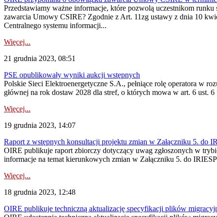
Przedstawiamy ważne informacje, które pozwolą uczestnikom runk
zawarcia Umowy CSIRE? Zgodnie z Art. 11zg ustawy z dnia 10 kwietn
Centralnego systemu informacji...
Więcej...
21 grudnia 2023, 08:51
PSE opublikowały wyniki aukcji wstępnych
Polskie Sieci Elektroenergetyczne S.A., pełniące rolę operatora w r
głównej na rok dostaw 2028 dla stref, o których mowa w art. 6 ust. 
Więcej...
19 grudnia 2023, 14:07
Raport z wstępnych konsultacji projektu zmian w Załączniku 5. do
OIRE publikuje raport zbiorczy dotyczący uwag zgłoszonych w trybi
informacje na temat kierunkowych zmian w Załączniku 5. do IRIESP
Więcej...
18 grudnia 2023, 12:48
OIRE publikuje techniczną aktualizację specyfikacji plików migracy