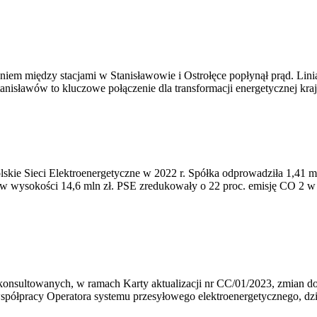
em między stacjami w Stanisławowie i Ostrołęce popłynął prąd. Linia
tanisławów to kluczowe połączenie dla transformacji energetycznej kra
olskie Sieci Elektroenergetyczne w 2022 r. Spółka odprowadziła 1,41 
y w wysokości 14,6 mln zł. PSE zredukowały o 22 proc. emisję CO 2 w
onsultowanych, w ramach Karty aktualizacji nr CC/01/2023, zmian do I
półpracy Operatora systemu przesyłowego elektroenergetycznego, dział