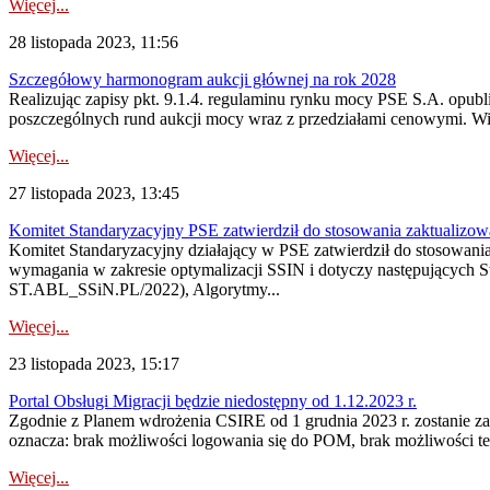
Więcej...
28 listopada 2023, 11:56
Szczegółowy harmonogram aukcji głównej na rok 2028
Realizując zapisy pkt. 9.1.4. regulaminu rynku mocy PSE S.A. opu
poszczególnych rund aukcji mocy wraz z przedziałami cenowymi. Wię
Więcej...
27 listopada 2023, 13:45
Komitet Standaryzacyjny PSE zatwierdził do stosowania zaktualizo
Komitet Standaryzacyjny działający w PSE zatwierdził do stosowan
wymagania w zakresie optymalizacji SSIN i dotyczy następujących 
ST.ABL_SSiN.PL/2022), Algorytmy...
Więcej...
23 listopada 2023, 15:17
Portal Obsługi Migracji będzie niedostępny od 1.12.2023 r.
Zgodnie z Planem wdrożenia CSIRE od 1 grudnia 2023 r. zostanie za
oznacza: brak możliwości logowania się do POM, brak możliwości test
Więcej...