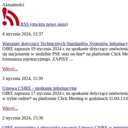
Aktualności
RSS
(otwiera nowe okno)
4 stycznia 2024, 12:37
Warsztaty dotyczące Technicznych Standardów Systemów Informacyjny
OIRE zaprasza 19 stycznia 2024 r. na spotkanie dotyczące omówieni
się stacjonarnie w siedzibie PSE oraz on-line* na platformie Click 
formularza rejestracyjnego. ZAPISY ...
Więcej...
3 stycznia 2024, 11:39
Umowa CSIRE - spotkanie informacyjne
OIRE zaprasza 17 stycznia 2024 r. na spotkanie dotyczące omówien
w trybie online* na platformie Click Meeting w godzinach 11:00-13:
Więcej...
2 stycznia 2024, 15:36
OIRE przypomina o obowiązku zawarcia Umowy CSIRE w terminie d