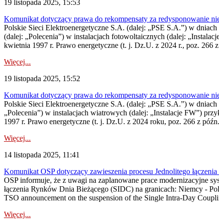
19 listopada 2025, 15:53
Komunikat dotyczący prawa do rekompensaty za redysponowanie nieryn
Polskie Sieci Elektroenergetyczne S.A. (dalej: „PSE S.A.”) w dniach 2
(dalej: „Polecenia”) w instalacjach fotowoltaicznych (dalej: „Instal
kwietnia 1997 r. Prawo energetyczne (t. j. Dz.U. z 2024 r., poz. 266 z
Więcej...
19 listopada 2025, 15:52
Komunikat dotyczący prawa do rekompensaty za redysponowanie niery
Polskie Sieci Elektroenergetyczne S.A. (dalej: „PSE S.A.”) w dniach 2
„Polecenia”) w instalacjach wiatrowych (dalej: „Instalacje FW”) prz
1997 r. Prawo energetyczne (t. j. Dz.U. z 2024 roku, poz. 266 z późn.
Więcej...
14 listopada 2025, 11:41
Komunikat OSP dotyczący zawieszenia procesu Jednolitego łączeni
OSP informuje, że z uwagi na zaplanowane prace modernizacyjne sy
łączenia Rynków Dnia Bieżącego (SIDC) na granicach: Niemcy - Po
TSO announcement on the suspension of the Single Intra-Day Couplin
Więcej...