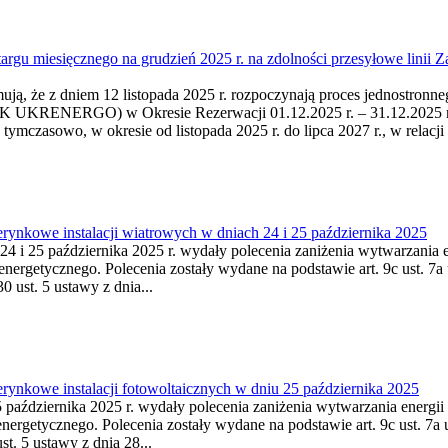
targu miesięcznego na grudzień 2025 r. na zdolności przesyłowe lin
ują, że z dniem 12 listopada 2025 r. rozpoczynają proces jednostronne
K UKRENERGO) w Okresie Rezerwacji 01.12.2025 r. – 31.12.2025 r.
 tymczasowo, w okresie od listopada 2025 r. do lipca 2027 r., w rel
ynkowe instalacji wiatrowych w dniach 24 i 25 października 2025
24 i 25 października 2025 r. wydały polecenia zaniżenia wytwarzania en
nergetycznego. Polecenia zostały wydane na podstawie art. 9c ust. 7a 
0 ust. 5 ustawy z dnia...
ynkowe instalacji fotowoltaicznych w dniu 25 października 2025
 października 2025 r. wydały polecenia zaniżenia wytwarzania energii e
nergetycznego. Polecenia zostały wydane na podstawie art. 9c ust. 7a u
st. 5 ustawy z dnia 28...