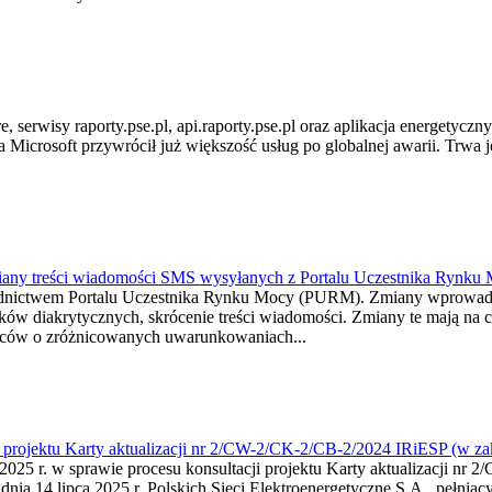
 serwisy raporty.pse.pl, api.raporty.pse.pl oraz aplikacja energetycz
a Microsoft przywrócił już większość usług po globalnej awarii. Trwa 
miany treści wiadomości SMS wysyłanych z Portalu Uczestnika Rynku
średnictwem Portalu Uczestnika Rynku Mocy (PURM). Zmiany wprowa
ów diakrytycznych, skrócenie treści wiadomości. Zmiany te mają na c
orców o zróżnicowanych uwarunkowaniach...
i projektu Karty aktualizacji nr 2/CW-2/CK-2/CB-2/2024 IRiESP (w z
025 r. w sprawie procesu konsultacji projektu Karty aktualizacji n
ia 14 lipca 2025 r. Polskich Sieci Elektroenergetyczne S.A., pełniąc