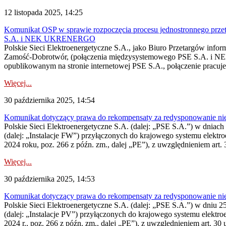
12 listopada 2025, 14:25
Komunikat OSP w sprawie rozpoczęcia procesu jednostronnego prze
S.A. i NEK UKRENERGO
Polskie Sieci Elektroenergetyczne S.A., jako Biuro Przetargów inform
Zamość‑Dobrotwór, (połączenia międzysystemowego PSE S.A. i NE
opublikowanym na stronie internetowej PSE S.A., połączenie pracuje
Więcej...
30 października 2025, 14:54
Komunikat dotyczący prawa do rekompensaty za redysponowanie nier
Polskie Sieci Elektroenergetyczne S.A. (dalej: „PSE S.A.”) w dniach 
(dalej: „Instalacje FW”) przyłączonych do krajowego systemu elektroe
2024 roku, poz. 266 z późn. zm., dalej „PE”), z uwzględnieniem art. 3
Więcej...
30 października 2025, 14:53
Komunikat dotyczący prawa do rekompensaty za redysponowanie nier
Polskie Sieci Elektroenergetyczne S.A. (dalej: „PSE S.A.”) w dniu 25
(dalej: „Instalacje PV”) przyłączonych do krajowego systemu elektroe
2024 r., poz. 266 z późn. zm., dalej „PE”), z uwzględnieniem art. 30 u