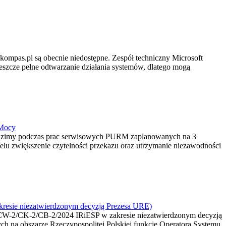
nykompas.pl są obecnie niedostępne. Zespół techniczny Microsoft
jeszcze pełne odtwarzanie działania systemów, dlatego mogą
 Mocy
dzimy podczas prac serwisowych PURM zaplanowanych na 3
elu zwiększenie czytelności przekazu oraz utrzymanie niezawodności
akresie niezatwierdzonym decyzją Prezesa URE)
r 2/CW-2/CK-2/CB-2/2024 IRiESP w zakresie niezatwierdzonym decyzją
ych na obszarze Rzeczypospolitej Polskiej funkcję Operatora Systemu