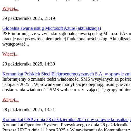
Więcej...
29 października 2025, 21:19
Globalna awaria usług Microsoft Azure (aktualizacja)
PSE informują, że w związku z globalną awarią usług Microsoft Azure,
pracuje nad przywróceniem pełnej funkcjonalności usług. Aktualizacj
występować...
Więcej...
29 października 2025, 14:30
Komunikat Polskich Sieci Elektroenergetycznych S.A. w sprawie z
Informujemy o zmianie treści wiadomości SMS wysyłanych za po
listopada 2025 r. Wprowadzone modyfikacje obejmują: usunięcie znak
dostarczania wiadomości SMS wobec rozszerzającej się grupy odbi
Więcej...
28 października 2025, 13:21
Komunikat OSP z dnia 28 października 2025 r. w sprawie konsultacj
Komunikat Operatora Systemu Przesyłowego z dnia 28 października 2
Prezesa URE z dnia 11 lipca 2025 r. W nawiązaniu do Komunikatu z dn