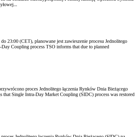
yłowej...
do 23:00 (CET), planowane jest zawieszenie procesu Jednolitego
-Day Coupling process TSO informs that due to planned
 przywrócono proces Jednolitego łączenia Rynków Dnia Bieżącego
 that Single Intra-Day Market Coupling (SIDC) process was restored
o proces Jednolitego łączenia Rynków Dnia Bieżącego (SIDC) na