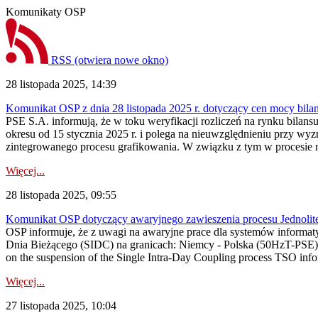
Komunikaty OSP
RSS
(otwiera nowe okno)
28 listopada 2025, 14:39
Komunikat OSP z dnia 28 listopada 2025 r. dotyczący cen mocy bila
PSE S.A. informują, że w toku weryfikacji rozliczeń na rynku bil
okresu od 15 stycznia 2025 r. i polega na nieuwzględnieniu przy w
zintegrowanego procesu grafikowania. W związku z tym w procesie ro
Więcej...
28 listopada 2025, 09:55
Komunikat OSP dotyczący awaryjnego zawieszenia procesu Jednolit
OSP informuje, że z uwagi na awaryjne prace dla systemów informa
Dnia Bieżącego (SIDC) na granicach: Niemcy - Polska (50HzT-PSE
on the suspension of the Single Intra-Day Coupling process TSO infor
Więcej...
27 listopada 2025, 10:04