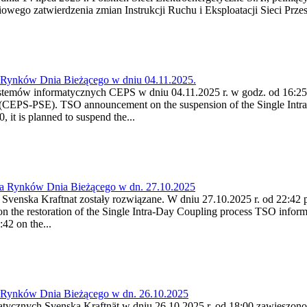
wego zatwierdzenia zmian Instrukcji Ruchu i Eksploatacji Sieci Przes
a Rynków Dnia Bieżącego w dniu 04.11.2025.
stemów informatycznych CEPS w dniu 04.11.2025 r. w godz. od 16:25 
CEPS-PSE). TSO announcement on the suspension of the Single Intra
it is planned to suspend the...
ia Rynków Dnia Bieżącego w dn. 27.10.2025
Svenska Kraftnat zostały rozwiązane. W dniu 27.10.2025 r. od 22:42
he restoration of the Single Intra-Day Coupling process TSO informs
42 on the...
a Rynków Dnia Bieżącego w dn. 26.10.2025
atycznych Svenska Kraftnät w dniu 26.10.2025 r. od 18:00 zawieszon