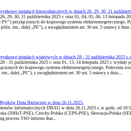
kowe instalacji fotowoltaicznych w dniach 26, 29, 30, 31 październik
6, 29, 30, 31 października 2025 r. oraz 01, 04, 05, 06, 13 listopada 2
acje PV”) przyłączonych do krajowego systemu elektroenergetycznego. Po
 późn. zm., dalej „PE”), z uwzględnieniem art. 30 ust. 5 ustawy z dnia 2
nkowe instalacji wiatrowych w dniach 28 - 31 października 2025 r. o
8 - 31 października 2025 r. oraz 01, 13, 14 listopada 2025 r. wydały p
yłączonych do krajowego systemu elektroenergetycznego. Polecenia zost
 zm., dalej „PE”), z uwzględnieniem art. 30 ust. 5 ustawy z dnia...
a Rynków Dnia Bieżącego w dniu 26.11.2025.
stemów informatycznych DBAG w dniu 26.11.2025 r. w godz. od 10:55
lska (50HzT-PSE), Czechy-Polska (CEPS-PSE), Słowacja-Polska (SEP
g process TSO informs that...