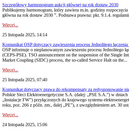
Szczegółowy harmonogram aukcji głównej na rok dostaw 2030
Publikujemy harmonogram, który zawiera m.in. godziny rozpoczęcia 
główna na rok dostaw 2030 ”. Podstawa prawna: pkt. 9.1.4. regulam
Więcej...
25 listopada 2025, 14:14
Komunikat OSP dotyczący zawieszenia procesu Jednolitego łączeni
OSP informuje o nieplanowanym zawieszeniu procesu Jednolitego łą
(CEPS-PSE). TSO announcement on the suspension of the Single Intr
Market Coupling (SIDC) process, the so-called Service Halt on the...
Więcej...
25 listopada 2025, 07:40
Komunikat dotyczący prawa do rekompensaty za redysponowanie nier
Polskie Sieci Elektroenergetyczne S.A. (dalej: „PSE S.A.”) w dniach 1
„Instalacje FW”) przyłączonych do krajowego systemu elektroenergety
roku, poz. 266 z późn. zm., dalej „PE”), z uwzględnieniem art. 30 ust.
Więcej...
24 listopada 2025, 15:06