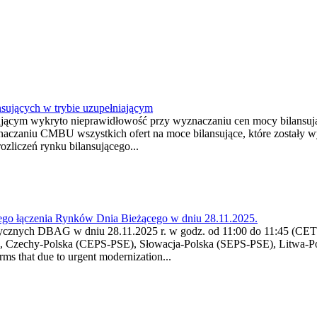
nsujących w trybie uzupełniającym
ansującym wykryto nieprawidłowość przy wyznaczaniu cen mocy bilans
yznaczaniu CMBU wszystkich ofert na moce bilansujące, które zostały
zliczeń rynku bilansującego...
ego łączenia Rynków Dnia Bieżącego w dniu 28.11.2025.
tycznych DBAG w dniu 28.11.2025 r. w godz. od 11:00 do 11:45 (CET)
), Czechy-Polska (CEPS-PSE), Słowacja-Polska (SEPS-PSE), Litwa-P
ms that due to urgent modernization...