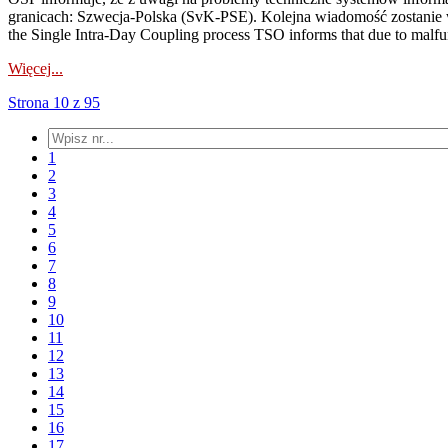
granicach: Szwecja-Polska (SvK-PSE). Kolejna wiadomość zostanie
the Single Intra-Day Coupling process TSO informs that due to malfu
Więcej...
Strona 10 z 95
1
2
3
4
5
6
7
8
9
10
11
12
13
14
15
16
17