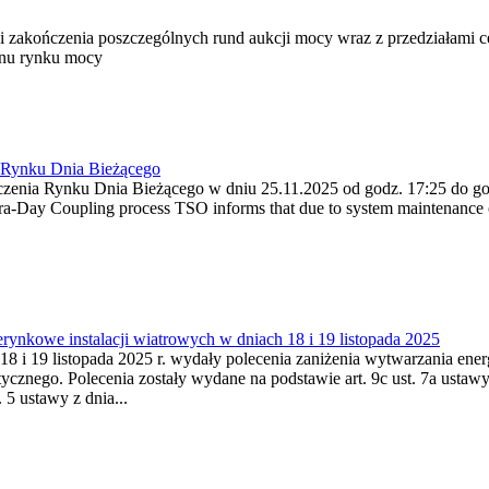
i zakończenia poszczególnych rund aukcji mocy wraz z przedziałami c
inu rynku mocy
a Rynku Dnia Bieżącego
czenia Rynku Dnia Bieżącego w dniu 25.11.2025 od godz. 17:25 do g
a-Day Coupling process TSO informs that due to system maintenance on
ynkowe instalacji wiatrowych w dniach 18 i 19 listopada 2025
8 i 19 listopada 2025 r. wydały polecenia zaniżenia wytwarzania energi
cznego. Polecenia zostały wydane na podstawie art. 9c ust. 7a ustawy 
 5 ustawy z dnia...