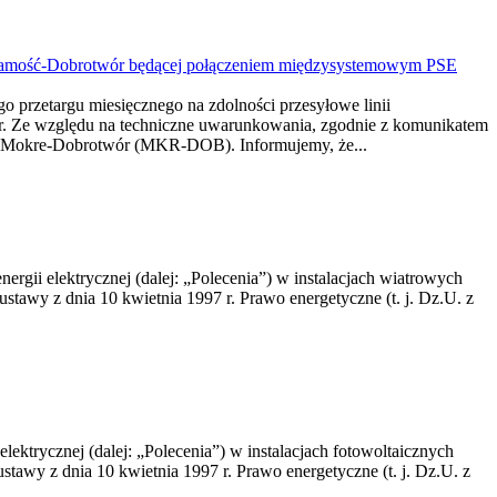
ii Zamość-Dobrotwór będącej połączeniem międzysystemowym PSE
go przetargu miesięcznego na zdolności przesyłowe linii
 Ze względu na techniczne uwarunkowania, zgodnie z komunikatem
acji Mokre-Dobrotwór (MKR-DOB). Informujemy, że...
ergii elektrycznej (dalej: „Polecenia”) w instalacjach wiatrowych
ustawy z dnia 10 kwietnia 1997 r. Prawo energetyczne (t. j. Dz.U. z
lektrycznej (dalej: „Polecenia”) w instalacjach fotowoltaicznych
stawy z dnia 10 kwietnia 1997 r. Prawo energetyczne (t. j. Dz.U. z