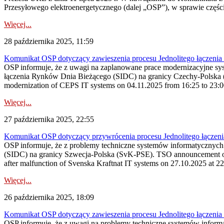
Przesyłowego elektroenergetycznego (dalej „OSP”), w sprawie częścio
Więcej...
28 października 2025, 11:59
Komunikat OSP dotyczący zawieszenia procesu Jednolitego łączeni
OSP informuje, że z uwagi na zaplanowane prace modernizacyjne sy
łączenia Rynków Dnia Bieżącego (SIDC) na granicy Czechy-Polska (
modernization of CEPS IT systems on 04.11.2025 from 16:25 to 23:00, 
Więcej...
27 października 2025, 22:55
Komunikat OSP dotyczący przywrócenia procesu Jednolitego łączen
OSP informuje, że z problemy techniczne systemów informatycznych 
(SIDC) na granicy Szwecja-Polska (SvK-PSE). TSO announcement on t
after malfunction of Svenska Kraftnat IT systems on 27.10.2025 at 22:
Więcej...
26 października 2025, 18:09
Komunikat OSP dotyczący zawieszenia procesu Jednolitego łączeni
OSP informuje, że z uwagi na problemy techniczne systemów inform