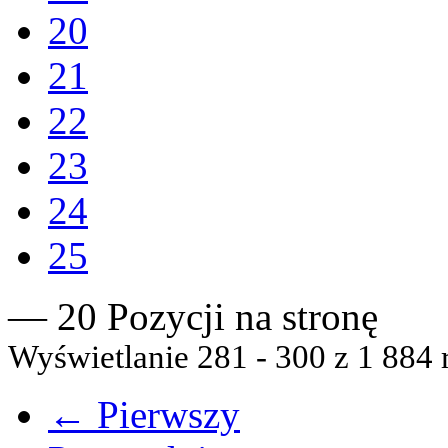
20
21
22
23
24
25
— 20 Pozycji na stronę
Wyświetlanie 281 - 300 z 1 884 
← Pierwszy