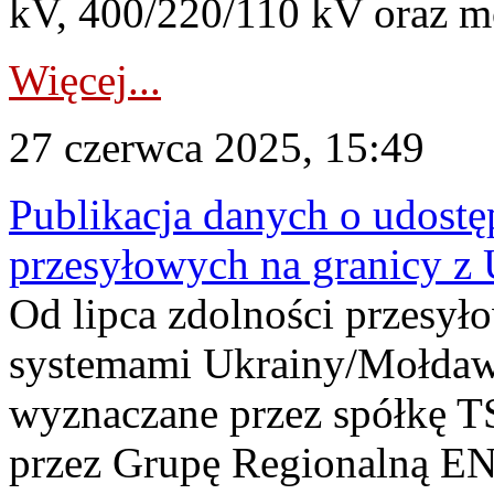
kV, 400/220/110 kV oraz mo
Więcej...
27 czerwca 2025, 15:49
Publikacja danych o udostę
przesyłowych na granicy z 
Od lipca zdolności przesył
systemami Ukrainy/Mołdawi
wyznaczane przez spółkę T
przez Grupę Regionalną E