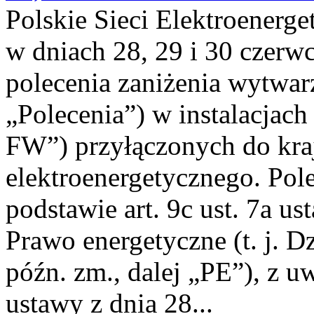
Polskie Sieci Elektroenerge
w dniach 28, 29 i 30 czerwc
polecenia zaniżenia wytwarz
„Polecenia”) w instalacjach
FW”) przyłączonych do kr
elektroenergetycznego. Pol
podstawie art. 9c ust. 7a us
Prawo energetyczne (t. j. D
późn. zm., dalej „PE”), z u
ustawy z dnia 28...