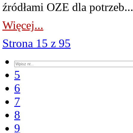
źródłami OZE dla potrzeb..
Więcej...
Strona 15 z 95
5
6
7
8
9