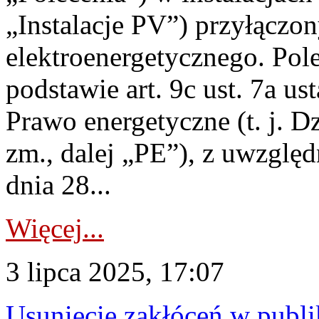
„Instalacje PV”) przyłączo
elektroenergetycznego. Pol
podstawie art. 9c ust. 7a us
Prawo energetyczne (t. j. Dz
zm., dalej „PE”), z uwzględ
dnia 28...
Więcej...
3 lipca 2025, 17:07
Usunięcie zakłóceń w publi