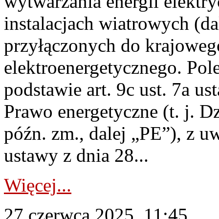
wytwarzania energii elektry
instalacjach wiatrowych (da
przyłączonych do krajoweg
elektroenergetycznego. Pol
podstawie art. 9c ust. 7a us
Prawo energetyczne (t. j. D
późn. zm., dalej „PE”), z u
ustawy z dnia 28...
Więcej...
27 czerwca 2025, 11:45