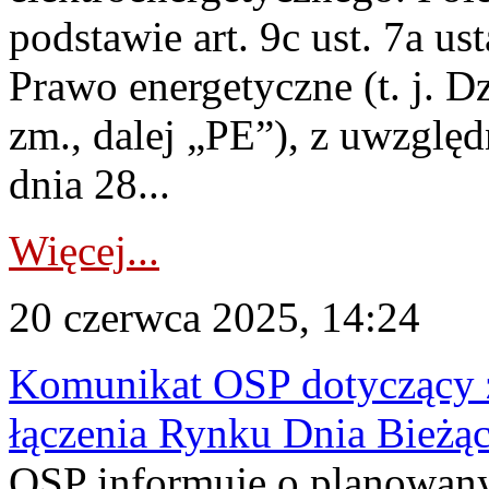
podstawie art. 9c ust. 7a us
Prawo energetyczne (t. j. Dz
zm., dalej „PE”), z uwzględ
dnia 28...
Więcej...
20 czerwca 2025, 14:24
Komunikat OSP dotyczący z
łączenia Rynku Dnia Bieżą
OSP informuje o planowan