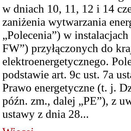
w dniach 10, 11, 12 i 14 cz
zaniżenia wytwarzania energi
„Polecenia”) w instalacjach
FW”) przyłączonych do kr
elektroenergetycznego. Pol
podstawie art. 9c ust. 7a us
Prawo energetyczne (t. j. D
późn. zm., dalej „PE”), z u
ustawy z dnia 28...