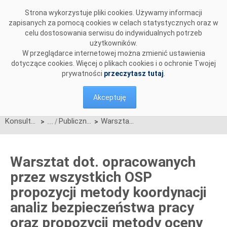
Przejdź do komentarzy
Strona wykorzystuje pliki cookies. Używamy informacji
zapisanych za pomocą cookies w celach statystycznych oraz w
celu dostosowania serwisu do indywidualnych potrzeb
użytkowników.
W przeglądarce internetowej można zmienić ustawienia
dotyczące cookies. Więcej o plikach cookies i o ochronie Twojej
prywatności
przeczytasz tutaj
.
Akceptuję
Konsultacje
Publiczne konsultacji propozycji metody oceny istotności środków dla koordynacji wyłączeń
Warsztat dot. opracowanych przez wszystkich OSP propozycji metody koordynacji analiz bezpieczeństwa pracy oraz propozycji metody oceny istotności środków dla koordynacji wyłączeń
>
>
Warsztat dot. opracowanych
przez wszystkich OSP
propozycji metody koordynacji
analiz bezpieczeństwa pracy
oraz propozycji metody oceny