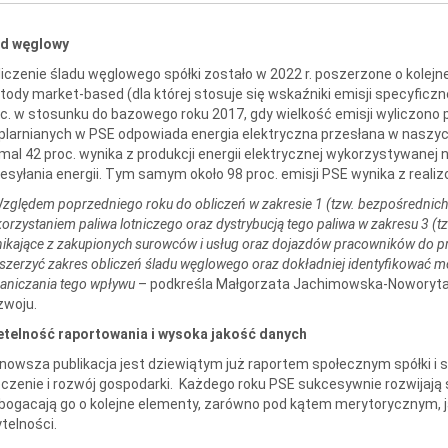
ad węglowy
iczenie śladu węglowego spółki zostało w 2022 r. poszerzone o kolejn
ody market-based (dla której stosuje się wskaźniki emisji specyficzn
c. w stosunku do bazowego roku 2017, gdy wielkość emisji wyliczono p
plarnianych w PSE odpowiada energia elektryczna przesłana w naszyc
mal 42 proc. wynika z produkcji energii elektrycznej wykorzystywanej 
esyłania energii. Tym samym około 98 proc. emisji PSE wynika z realiz
zględem poprzedniego roku do obliczeń w zakresie 1 (tzw. bezpośrednich 
orzystaniem paliwa lotniczego oraz dystrybucją tego paliwa w zakresu 3 (tz
ikające z zakupionych surowców i usług oraz dojazdów pracowników do pra
szerzyć zakres obliczeń śladu węglowego oraz dokładniej identyfikować m
aniczania tego wpływu
– podkreśla Małgorzata Jachimowska-Noworyta
zwoju.
etelność raportowania i wysoka jakość danych
nowsza publikacja jest dziewiątym już raportem społecznym spółki i 
czenie i rozwój gospodarki. Każdego roku PSE sukcesywnie rozwijają 
ogacają go o kolejne elementy, zarówno pod kątem merytorycznym, ja
telności.