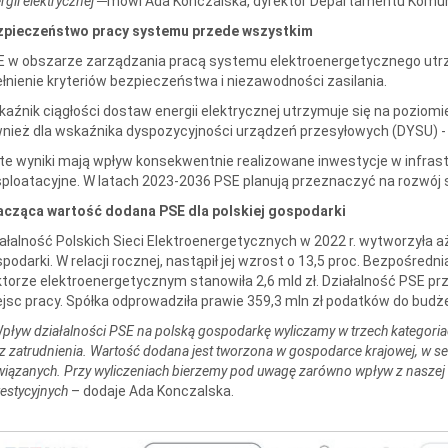
rgii elektrycznej
─
mówi Ada Konczalska, dyrektor Departamentu Komuni
zpieczeństwo pracy systemu przede wszystkim
 w obszarze zarządzania pracą systemu elektroenergetycznego utrz
łnienie kryteriów bezpieczeństwa i niezawodności zasilania.
aźnik ciągłości dostaw energii elektrycznej utrzymuje się na poziomi
nież dla wskaźnika dyspozycyjności urządzeń przesyłowych (DYSU) - 
te wyniki mają wpływ konsekwentnie realizowane inwestycje w infras
ploatacyjne. W latach 2023-2036 PSE planują przeznaczyć na rozwój si
acząca wartość dodana PSE dla polskiej gospodarki
ałalność Polskich Sieci Elektroenergetycznych w 2022 r. wytworzyła aż
podarki. W relacji rocznej, nastąpił jej wzrost o 13,5 proc. Bezpośr
torze elektroenergetycznym stanowiła 2,6 mld zł. Działalność PSE prz
jsc pracy. Spółka odprowadziła prawie 359,3 mln zł podatków do budż
pływ działalności PSE na polską gospodarkę wyliczamy w trzech kategoria
z zatrudnienia. Wartość dodana jest tworzona w gospodarce krajowej, w s
iązanych. Przy wyliczeniach bierzemy pod uwagę zarówno wpływ z naszej dz
estycyjnych
– dodaje Ada Konczalska.