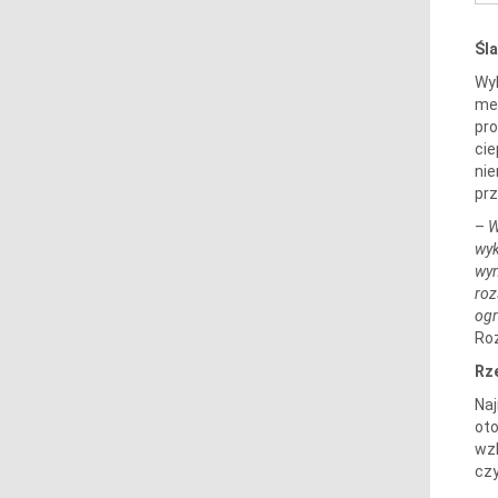
Śl
Wyl
met
pro
cie
nie
prz
–
W
wyk
wyn
roz
ogr
Ro
Rz
Naj
oto
wzb
czy