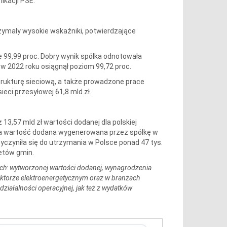
kacji PSE.
ymały wysokie wskaźniki, potwierdzające
e 99,99 proc. Dobry wynik spółka odnotowała
w 2022 roku osiągnął poziom 99,72 proc.
trukturę sieciową, a także prowadzone prace
eci przesyłowej 61,8 mld zł.
 13,57 mld zł wartości dodanej dla polskiej
ednia wartość dodana wygenerowana przez spółkę w
yczyniła się do utrzymania w Polsce ponad 47 tys.
etów gmin.
ch: wytworzonej wartości dodanej, wynagrodzenia
ektorze elektroenergetycznym oraz w branżach
iałalności operacyjnej, jak też z wydatków