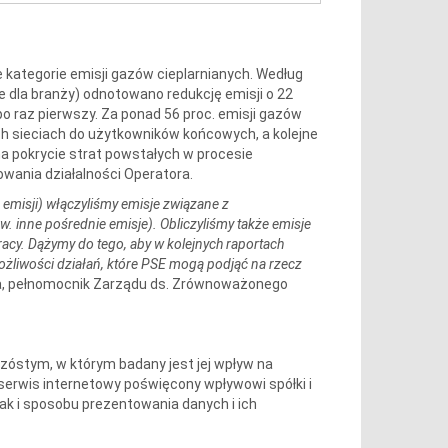
e kategorie emisji gazów cieplarnianych. Według
e dla branży) odnotowano redukcję emisji o 22
o raz pierwszy. Za ponad 56 proc. emisji gazów
h sieciach do użytkowników końcowych, a kolejne
na pokrycie strat powstałych w procesie
owania działalności Operatora.
emisji) włączyliśmy emisje związane z
w. inne pośrednie emisje). Obliczyliśmy także emisje
cy. Dążymy do tego, aby w kolejnych raportach
ożliwości działań, które PSE mogą podjąć na rzecz
, pełnomocnik Zarządu ds. Zrównoważonego
szóstym, w którym badany jest jej wpływ na
serwis internetowy poświęcony wpływowi spółki i
k i sposobu prezentowania danych i ich