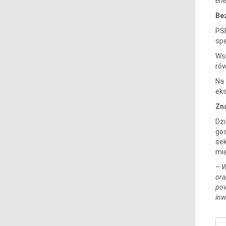
ene
Be
PSE
spe
Wsk
rów
Na 
eks
Zn
Dzi
gos
sek
mie
–
W
ora
pow
inw