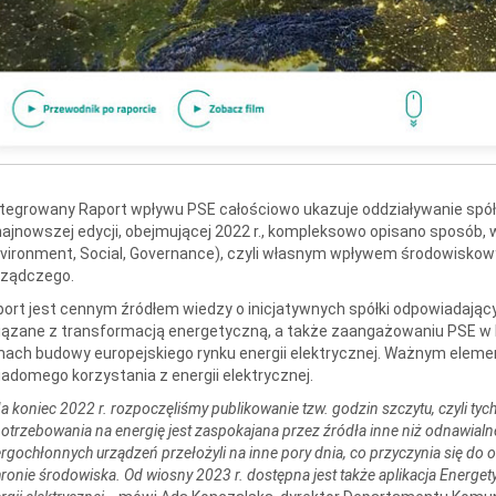
tegrowany Raport wpływu PSE całościowo ukazuje oddziaływanie spółk
ajnowszej edycji, obejmującej 2022 r., kompleksowo opisano sposób,
vironment, Social, Governance), czyli własnym wpływem środowisko
rządczego.
ort jest cennym źródłem wiedzy o inicjatywnych spółki odpowiadają
iązane z transformacją energetyczną, a także zaangażowaniu PSE 
ach budowy europejskiego rynku energii elektrycznej. Ważnym eleme
adomego korzystania z energii elektrycznej.
a koniec 2022 r. rozpoczęliśmy publikowanie tzw. godzin szczytu, czyli ty
otrzebowania na energię jest zaspokajana przez źródła inne niż odnawialn
rgochłonnych urządzeń przełożyli na inne pory dnia, co przyczynia się do
ronie środowiska. Od wiosny 2023 r. dostępna jest także aplikacja Energe