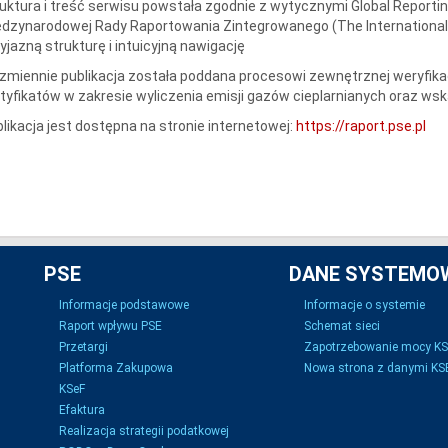
uktura i treść serwisu powstała zgodnie z wytycznymi Global Reportin
dzynarodowej Rady Raportowania Zintegrowanego (The International I
yjazną strukturę i intuicyjną nawigację
zmiennie publikacja została poddana procesowi zewnętrznej weryfikac
tyfikatów w zakresie wyliczenia emisji gazów cieplarnianych oraz wsk
likacja jest dostępna na stronie internetowej:
https://raport.pse.pl
PSE
DANE SYSTEMO
Informacje podstawowe
Informacje o systemie
Raport wpływu PSE
Schemat sieci
Przetargi
Zapotrzebowanie mocy K
Platforma Zakupowa
Nowa strona z danymi KSE
KSeF
Efaktura
Realizacja strategii podatkowej