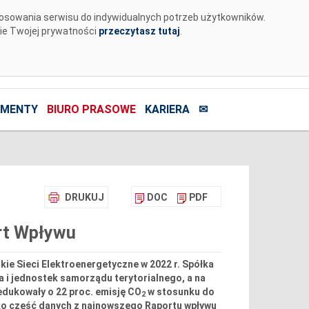
tosowania serwisu do indywidualnych potrzeb użytkowników.
nie Twojej prywatności
przeczytasz tutaj
.
MENTY
BIURO PRASOWE
KARIERA
✉
DRUKUJ
DOC
PDF
rt Wpływu
kie Sieci Elektroenergetyczne w 2022 r. Spółka
 i jednostek samorządu terytorialnego, a na
edukowały o 22 proc. emisję CO
w stosunku do
2
ylko część danych z najnowszego Raportu wpływu