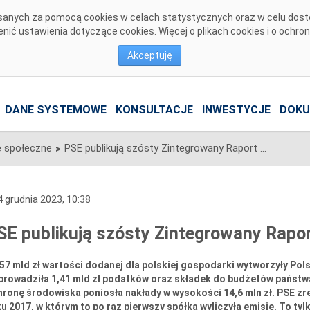
pisanych za pomocą cookies w celach statystycznych oraz w celu dos
ić ustawienia dotyczące cookies. Więcej o plikach cookies i o ochro
Akceptuję
DANE SYSTEMOWE
KONSULTACJE
INWESTYCJE
DOKU
 społeczne
PSE publikują szósty Zintegrowany Raport Wpływu
>
 grudnia 2023, 10:38
SE publikują szósty Zintegrowany Rapo
57 mld zł wartości dodanej dla polskiej gospodarki wytworzyły Pols
prowadziła 1,41 mld zł podatków oraz składek do budżetów państwa
ronę środowiska poniosła nakłady w wysokości 14,6 mln zł. PSE zr
u 2017, w którym to po raz pierwszy spółka wyliczyła emisje. To t