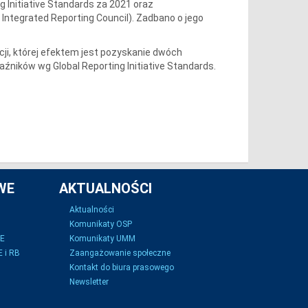
g Initiative Standards za 2021 oraz
ntegrated Reporting Council). Zadbano o jego
ji, której efektem jest pozyskanie dwóch
aźników wg Global Reporting Initiative Standards.
WE
AKTUALNOŚCI
Aktualności
Komunikaty OSP
SE
Komunikaty UMM
 i RB
Zaangażowanie społeczne
Kontakt do biura prasowego
Newsletter