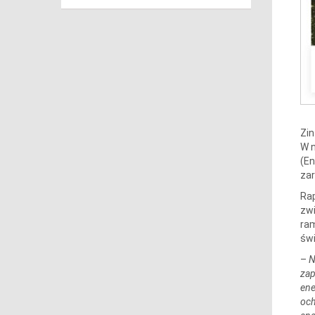
Zin
W n
(En
za
Rap
zw
ram
świ
–
N
zap
ene
och