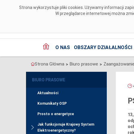
Przejdź do komentarzy
Strona wykorzystuje pliki cookies. Używamy informacji za
W przeglądarce internetowej można zmien
O NAS
OBSZARY DZIAŁALNOŚCI
Strona Główna
Biuro prasowe
Zaangażowanie
>
>
BIURO PRASOWE
4
Aktualności
P
Komunikaty OSP
Prosto o energetyce
13,
od
Jak funkcjonuje Krajowy System
och
Elektroenergetyczny?
rok