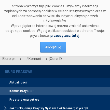
Przejdź do komentarzy
Strona wykorzystuje pliki cookies. Używamy informacji
zapisanych za pomocą cookies w celach statystycznych oraz w
celu dostosowania serwisu do indywidualnych potrzeb
użytkowników.
W przeglądarce internetowej można zmienić ustawienia
dotyczące cookies. Więcej o plikach cookies i o ochronie Twojej
prywatności
przeczytasz tutaj
.
Akceptuję
Biuro prasowe
Komunikaty OSP
[Core IDCC] Pomyślne uruchomienie procesu Core Flow-Based Intraday Capacity Calculation IDCC(a)
>
>
BIURO PRASOWE
Aktualności
Komunikaty OSP
Prosto o energetyce
Jak funkcjonuje Krajowy System Elektroenergetyczny?