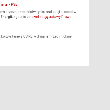
ergii - PSE
.
m przez uczestników rynku realizacji procesów
Energii
, zgodnie z
nowelizacją ustawy Prawo
orzystanie z CSIRE w drugim i trzecim oknie