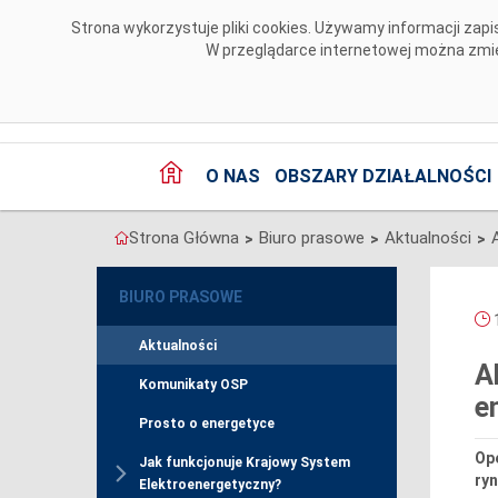
Przejdź do komentarzy
Strona wykorzystuje pliki cookies. Używamy informacji za
W przeglądarce internetowej można zmien
O NAS
OBSZARY DZIAŁALNOŚCI
Strona Główna
Biuro prasowe
Aktualności
>
>
>
BIURO PRASOWE
1
Aktualności
A
Komunikaty OSP
e
Prosto o energetyce
Op
Jak funkcjonuje Krajowy System
ryn
Elektroenergetyczny?