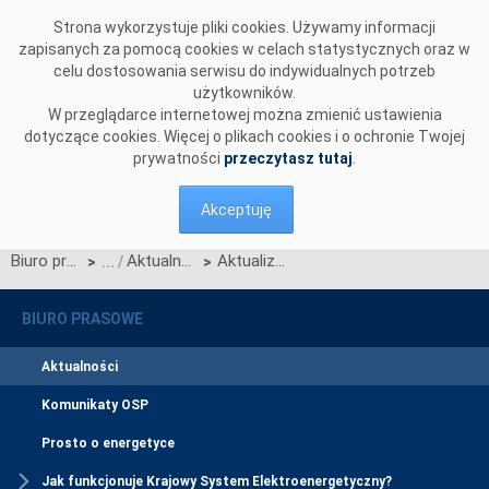
Przejdź do komentarzy
Strona wykorzystuje pliki cookies. Używamy informacji
zapisanych za pomocą cookies w celach statystycznych oraz w
celu dostosowania serwisu do indywidualnych potrzeb
użytkowników.
W przeglądarce internetowej można zmienić ustawienia
dotyczące cookies. Więcej o plikach cookies i o ochronie Twojej
prywatności
przeczytasz tutaj
.
Akceptuję
Biuro prasowe
Aktualności
Aktualizacja Planu wdrożenia Centralnego Systemu Informacji Rynku Energii
>
>
BIURO PRASOWE
Aktualności
Komunikaty OSP
Prosto o energetyce
Jak funkcjonuje Krajowy System Elektroenergetyczny?