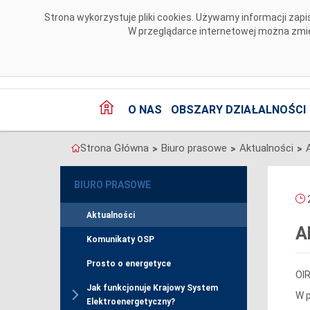
Przejdź do komentarzy
Strona wykorzystuje pliki cookies. Używamy informacji za
W przeglądarce internetowej można zmien
O NAS
OBSZARY DZIAŁALNOŚCI
Strona Główna
Biuro prasowe
Aktualności
>
>
>
BIURO PRASOWE
2
Aktualności
A
Komunikaty OSP
Prosto o energetyce
OIR
Jak funkcjonuje Krajowy System
W p
Elektroenergetyczny?