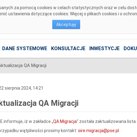
pisanych za pomocą cookies w celach statystycznych oraz w celu dos
ić ustawienia dotyczące cookies. Więcej o plikach cookies i o ochro
Akceptuję
DANE SYSTEMOWE
KONSULTACJE
INWESTYCJE
DOKU
Aktualizacja QA Migracji
2 sierpnia 2024, 14:21
ktualizacja QA Migracji
E informuje, iż w zakładce „
QA Migracja
” została zaktualizowana lista
rzypadku wątpliwości prosimy kontakt:
oire.migracja@pse.pl
.