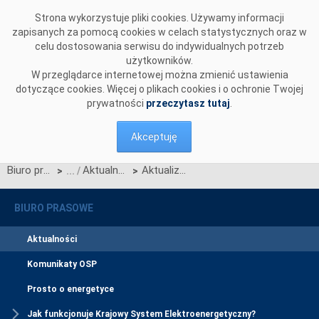
Przejdź do komentarzy
Strona wykorzystuje pliki cookies. Używamy informacji
zapisanych za pomocą cookies w celach statystycznych oraz w
celu dostosowania serwisu do indywidualnych potrzeb
użytkowników.
W przeglądarce internetowej można zmienić ustawienia
dotyczące cookies. Więcej o plikach cookies i o ochronie Twojej
prywatności
przeczytasz tutaj
.
Akceptuję
Biuro prasowe
Aktualności
Aktualizacja Technicznych Standardów Systemów Informacyjnych (TSSI)
>
>
BIURO PRASOWE
Aktualności
Komunikaty OSP
Prosto o energetyce
Jak funkcjonuje Krajowy System Elektroenergetyczny?