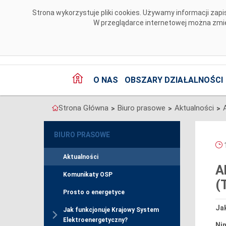
Przejdź do komentarzy
Strona wykorzystuje pliki cookies. Używamy informacji za
W przeglądarce internetowej można zmien
O NAS
OBSZARY DZIAŁALNOŚCI
Strona Główna
Biuro prasowe
Aktualności
>
>
>
BIURO PRASOWE
1
Aktualności
A
Komunikaty OSP
(
Prosto o energetyce
Jak
Jak funkcjonuje Krajowy System
Elektroenergetyczny?
Ni