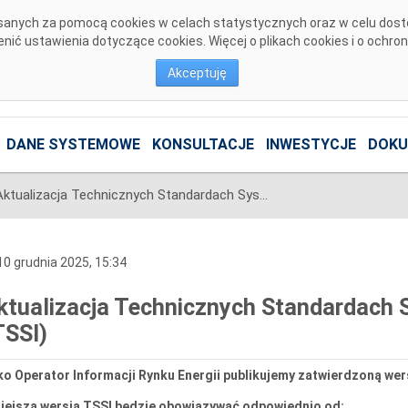
pisanych za pomocą cookies w celach statystycznych oraz w celu dos
ić ustawienia dotyczące cookies. Więcej o plikach cookies i o ochro
Akceptuję
DANE SYSTEMOWE
KONSULTACJE
INWESTYCJE
DOKU
Aktualizacja Technicznych Standardach Systemów Informacyjnych (TSSI)
0 grudnia 2025, 15:34
ktualizacja Technicznych Standardach
TSSI)
o Operator Informacji Rynku Energii publikujemy zatwierdzoną wer
niejsza wersja TSSI będzie obowiązywać odpowiednio od: