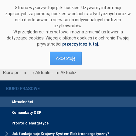
Przejdź do komentarzy
Strona wykorzystuje pliki cookies. Używamy informacji
zapisanych za pomocą cookies w celach statystycznych oraz w
celu dostosowania serwisu do indywidualnych potrzeb
użytkowników.
W przeglądarce internetowej można zmienić ustawienia
dotyczące cookies. Więcej o plikach cookies i o ochronie Twojej
prywatności
przeczytasz tutaj
.
Akceptuję
Biuro prasowe
Aktualności
Aktualizacja Technicznych Standardach Systemów Informacyjnych (TSSI)
>
>
BIURO PRASOWE
Aktualności
Komunikaty OSP
Prosto o energetyce
Jak funkcjonuje Krajowy System Elektroenergetyczny?