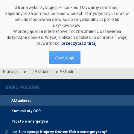
Przejdź do komentarzy
Strona wykorzystuje pliki cookies. Używamy informacji
zapisanych za pomocą cookies w celach statystycznych oraz w
celu dostosowania serwisu do indywidualnych potrzeb
użytkowników.
W przeglądarce internetowej można zmienić ustawienia
dotyczące cookies. Więcej o plikach cookies i o ochronie Twojej
prywatności
przeczytasz tutaj
.
Akceptuję
Biuro prasowe
Aktualności
Aktualny projekt Standardów Wymiany Informacji Centralnego Systemu Informacji Rynku Energii 5.3
>
>
BIURO PRASOWE
Aktualności
Komunikaty OSP
Prosto o energetyce
Jak funkcjonuje Krajowy System Elektroenergetyczny?