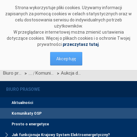
Przejdź do komentarzy
Strona wykorzystuje pliki cookies. Używamy informacji
zapisanych za pomocą cookies w celach statystycznych oraz w
celu dostosowania serwisu do indywidualnych potrzeb
użytkowników.
W przeglądarce internetowej można zmienić ustawienia
dotyczące cookies. Więcej o plikach cookies i o ochronie Twojej
prywatności
przeczytasz tutaj
.
Akceptuję
Biuro prasowe
Komunikaty OSP
Aukcja dogrywkowa na rok dostaw 2029 została zakończona
>
>
BIURO PRASOWE
Aktualności
Komunikaty OSP
Prosto o energetyce
Jak funkcjonuje Krajowy System Elektroenergetyczny?