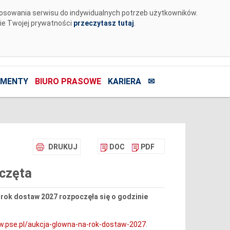
tosowania serwisu do indywidualnych potrzeb użytkowników.
nie Twojej prywatności
przeczytasz tutaj
.
MENTY
BIURO PRASOWE
KARIERA
✉
DRUKUJ
DOC
PDF
oczęta
a rok dostaw 2027 rozpoczęła się o godzinie
w.pse.pl/aukcja-glowna-na-rok-dostaw-2027
.