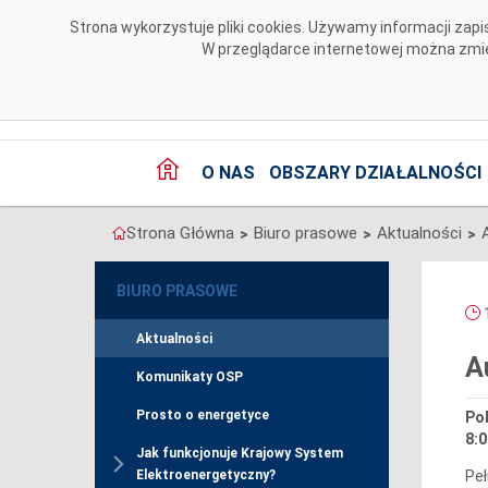
Przejdź do komentarzy
Strona wykorzystuje pliki cookies. Używamy informacji za
W przeglądarce internetowej można zmien
O NAS
OBSZARY DZIAŁALNOŚCI
Strona Główna
Biuro prasowe
Aktualności
>
>
>
BIURO PRASOWE
1
Aktualności
A
Komunikaty OSP
Prosto o energetyce
Pol
8:0
Jak funkcjonuje Krajowy System
Peł
Elektroenergetyczny?