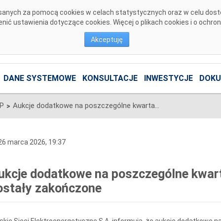
pisanych za pomocą cookies w celach statystycznych oraz w celu dos
ić ustawienia dotyczące cookies. Więcej o plikach cookies i o ochro
Akceptuję
DANE SYSTEMOWE
KONSULTACJE
INWESTYCJE
DOKU
SP
Aukcje dodatkowe na poszczególne kwartały roku dostaw 2027 zostały zakończone
>
6 marca 2026, 19:37
ukcje dodatkowe na poszczególne kwar
ostały zakończone
skie Sieci Elektroenergetyczne S.A. informują, że aukcje dodatkowe 