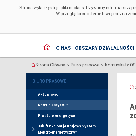
Przejdź do komentarzy
Strona wykorzystuje pliki cookies. Używamy informacji za
W przeglądarce internetowej można zmien
O NAS
OBSZARY DZIAŁALNOŚCI
Strona Główna
Biuro prasowe
Komunikaty O
>
>
BIURO PRASOWE
2
Aktualności
A
Komunikaty OSP
z
Prosto o energetyce
Jak funkcjonuje Krajowy System
Elektroenergetyczny?
Pol