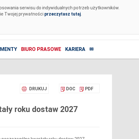
tosowania serwisu do indywidualnych potrzeb użytkowników.
nie Twojej prywatności
przeczytasz tutaj
.
MENTY
BIURO PRASOWE
KARIERA
✉
DRUKUJ
DOC
PDF
tały roku dostaw 2027
na poszczególne kwartały roku dostaw 2027