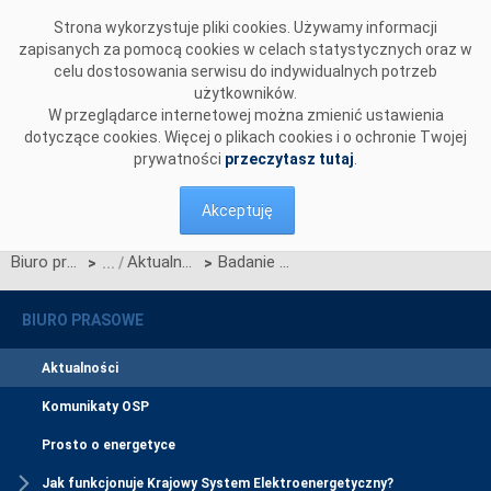
Przejdź do komentarzy
Strona wykorzystuje pliki cookies. Używamy informacji
zapisanych za pomocą cookies w celach statystycznych oraz w
celu dostosowania serwisu do indywidualnych potrzeb
użytkowników.
W przeglądarce internetowej można zmienić ustawienia
dotyczące cookies. Więcej o plikach cookies i o ochronie Twojej
prywatności
przeczytasz tutaj
.
Akceptuję
Biuro prasowe
Aktualności
Badanie sytuacji ekonomicznej przedsiębiorstwa na potrzeby certyfikacji do aukcji
>
>
BIURO PRASOWE
Aktualności
Komunikaty OSP
Prosto o energetyce
Jak funkcjonuje Krajowy System Elektroenergetyczny?