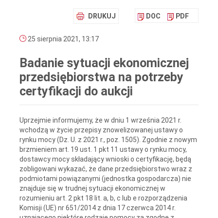
DRUKUJ
DOC
PDF
25 sierpnia 2021, 13:17
Badanie sytuacji ekonomicznej
przedsiębiorstwa na potrzeby
certyfikacji do aukcji
Uprzejmie informujemy, że w dniu 1 września 2021 r.
wchodzą w życie przepisy znowelizowanej ustawy o
rynku mocy (Dz. U. z 2021 r., poz. 1505). Zgodnie z nowym
brzmieniem art. 19 ust. 1 pkt 11 ustawy o rynku mocy,
dostawcy mocy składający wnioski o certyfikację, będą
zobligowani wykazać, że dane przedsiębiorstwo wraz z
podmiotami powiązanymi (jednostka gospodarcza) nie
znajduje się w trudnej sytuacji ekonomicznej w
rozumieniu art. 2 pkt 18 lit. a, b, c lub e rozporządzenia
Komisji (UE) nr 651/2014 z dnia 17 czerwca 2014 r.
uznającego niektóre rodzaje pomocy za zgodne z