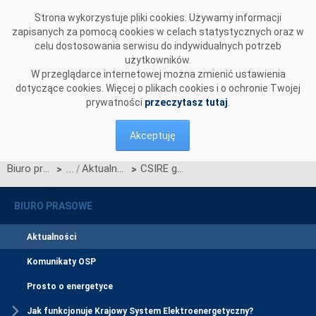
Przejdź do komentarzy
Strona wykorzystuje pliki cookies. Używamy informacji
zapisanych za pomocą cookies w celach statystycznych oraz w
celu dostosowania serwisu do indywidualnych potrzeb
użytkowników.
W przeglądarce internetowej można zmienić ustawienia
dotyczące cookies. Więcej o plikach cookies i o ochronie Twojej
prywatności
przeczytasz tutaj
.
Akceptuję
Biuro prasowe
Aktualności
CSIRE gotowe do uruchomienia – start systemu 1 lipca 2025 r.
>
>
BIURO PRASOWE
Aktualności
Komunikaty OSP
Prosto o energetyce
Jak funkcjonuje Krajowy System Elektroenergetyczny?