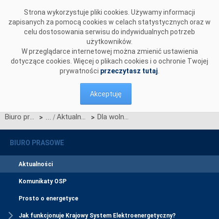
Przejdź do komentarzy
Strona wykorzystuje pliki cookies. Używamy informacji
zapisanych za pomocą cookies w celach statystycznych oraz w
celu dostosowania serwisu do indywidualnych potrzeb
użytkowników.
W przeglądarce internetowej można zmienić ustawienia
dotyczące cookies. Więcej o plikach cookies i o ochronie Twojej
prywatności
przeczytasz tutaj
.
Akceptuję
Biuro prasowe
Aktualności
Dla wolności zasłużeni
>
>
BIURO PRASOWE
Aktualności
Komunikaty OSP
Prosto o energetyce
Jak funkcjonuje Krajowy System Elektroenergetyczny?