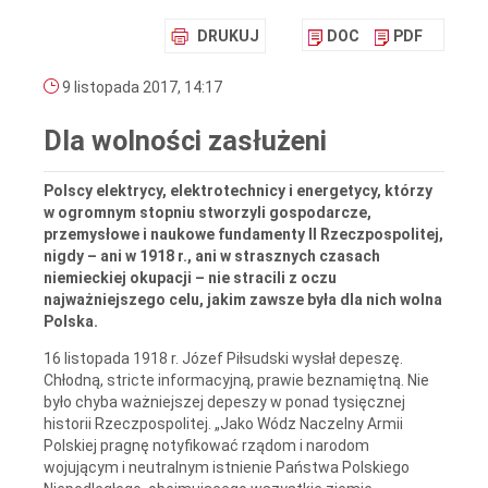
DRUKUJ
DOC
PDF
9 listopada 2017, 14:17
Dla wolności zasłużeni
Polscy elektrycy, elektrotechnicy i energetycy, którzy
w ogromnym stopniu stworzyli gospodarcze,
przemysłowe i naukowe fundamenty II Rzeczpospolitej,
nigdy – ani w 1918 r., ani w strasznych czasach
niemieckiej okupacji – nie stracili z oczu
najważniejszego celu, jakim zawsze była dla nich wolna
Polska.
16 listopada 1918 r. Józef Piłsudski wysłał depeszę.
Chłodną, stricte informacyjną, prawie beznamiętną. Nie
było chyba ważniejszej depeszy w ponad tysięcznej
historii Rzeczpospolitej. „Jako Wódz Naczelny Armii
Polskiej pragnę notyfikować rządom i narodom
wojującym i neutralnym istnienie Państwa Polskiego