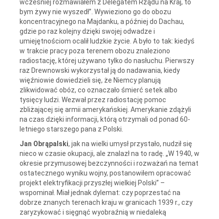
wcześniej rozmawiałem z Delegatem Rządu na Kraj, to
bym żywy nie wyszedł”. Wywieziono go do obozu
koncentracyjnego na Majdanku, a później do Dachau,
gdzie po raz kolejny dzięki swojej odwadze i
umiejętnościom ocalił ludzkie życie. A było to tak: kiedyś
w trakcie pracy poza terenem obozu znaleziono
radiostację, której używano tylko do nasłuchu. Pierwszy
raz Drewnowski wykorzystał ją do nadawania, kiedy
więźniowie dowiedzieli się, że Niemcy planują
zlikwidować obóz, co oznaczało śmierć setek albo
tysięcy ludzi. Wezwał przez radiostację pomoc
zbliżającej się armii amerykańskiej. Amerykanie zdążyli
na czas dzięki informacji, którą otrzymali od ponad 60-
letniego starszego pana z Polski.
Jan Obrąpalski
, jak na wielki umysł przystało, nudził się
nieco w czasie okupacji, ale znalazł na to radę. „W 1940, w
okresie przymusowej bezczynności i rozważań na temat
ostatecznego wyniku wojny, postanowiłem opracować
projekt elektryfikacji przyszłej wielkiej Polski” –
wspominał. Miał jednak dylemat: czy poprzestać na
dobrze znanych terenach kraju w granicach 1939 r., czy
zaryzykować i sięgnąć wyobraźnią w niedaleką