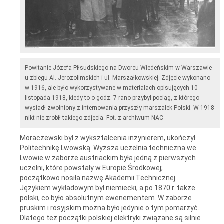
Powitanie Józefa Piłsudskiego na Dworcu Wiedeńskim w Warszawie
u zbiegu Al. Jerozolimskich i ul. Marszałkowskiej. Zdjęcie wykonano
w 1916, ale było wykorzystywane w materiałach opisujących 10
listopada 1918, kiedy to o godz. 7 rano przybył pociąg, z którego
wysiadł zwolniony z internowania przyszły marszałek Polski. W 1918
nikt nie zrobił takiego zdjęcia. Fot. z archiwum NAC
Moraczewski był z wykształcenia inżynierem, ukończył
Politechnikę Lwowską. Wyższa uczelnia techniczna we
Lwowie w zaborze austriackim była jedną z pierwszych
uczelni, które powstały w Europie Środkowej;
początkowo nosiła nazwę Akademii Technicznej.
Językiem wykładowym był niemiecki, a po 1870 r. także
polski, co było absolutnym ewenementem. W zaborze
pruskim i rosyjskim można było jedynie o tym pomarzyć.
Dlatego też początki polskiej elektryki związane są silnie