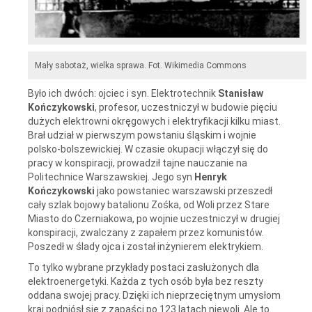
Mały sabotaż, wielka sprawa. Fot. Wikimedia Commons
Było ich dwóch: ojciec i syn. Elektrotechnik
Stanisław
Kończykowski
, profesor, uczestniczył w budowie pięciu
dużych elektrowni okręgowych i elektryfikacji kilku miast.
Brał udział w pierwszym powstaniu śląskim i wojnie
polsko-bolszewickiej. W czasie okupacji włączył się do
pracy w konspiracji, prowadził tajne nauczanie na
Politechnice Warszawskiej. Jego syn
Henryk
Kończykowski
jako powstaniec warszawski przeszedł
cały szlak bojowy batalionu Zośka, od Woli przez Stare
Miasto do Czerniakowa, po wojnie uczestniczył w drugiej
konspiracji, zwalczany z zapałem przez komunistów.
Poszedł w ślady ojca i został inżynierem elektrykiem.
To tylko wybrane przykłady postaci zasłużonych dla
elektroenergetyki. Każda z tych osób była bez reszty
oddana swojej pracy. Dzięki ich nieprzeciętnym umysłom
kraj podniósł się z zapaści po 123 latach niewoli. Ale to