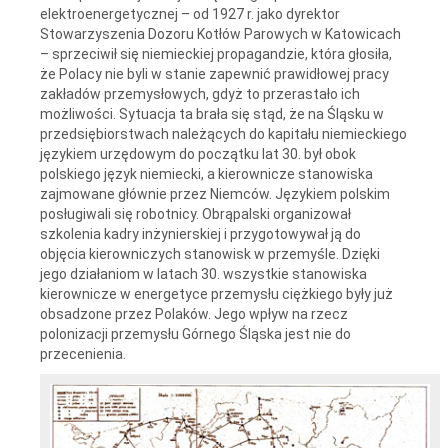
elektroenergetycznej – od 1927 r. jako dyrektor
Stowarzyszenia Dozoru Kotłów Parowych w Katowicach
– sprzeciwił się niemieckiej propagandzie, która głosiła,
że Polacy nie byli w stanie zapewnić prawidłowej pracy
zakładów przemysłowych, gdyż to przerastało ich
możliwości. Sytuacja ta brała się stąd, że na Śląsku w
przedsiębiorstwach należących do kapitału niemieckiego
językiem urzędowym do początku lat 30. był obok
polskiego język niemiecki, a kierownicze stanowiska
zajmowane głównie przez Niemców. Językiem polskim
posługiwali się robotnicy. Obrąpalski organizował
szkolenia kadry inżynierskiej i przygotowywał ją do
objęcia kierowniczych stanowisk w przemyśle. Dzięki
jego działaniom w latach 30. wszystkie stanowiska
kierownicze w energetyce przemysłu ciężkiego były już
obsadzone przez Polaków. Jego wpływ na rzecz
polonizacji przemysłu Górnego Śląska jest nie do
przecenienia.