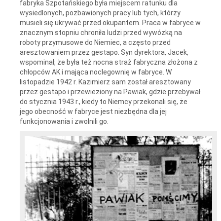
fabryka Szpotańskiego była miejscem ratunku dla
wysiedlonych, pozbawionych pracy lub tych, którzy
musieli się ukrywać przed okupantem. Praca w fabryce w
znacznym stopniu chroniła ludzi przed wywózką na
roboty przymusowe do Niemiec, a często przed
aresztowaniem przez gestapo. Syn dyrektora, Jacek,
wspominał, że była też nocna straż fabryczna złożona z
chłopców AK i mająca noclegownię w fabryce. W
listopadzie 1942 r. Kazimierz sam został aresztowany
przez gestapo i przewieziony na Pawiak, gdzie przebywał
do stycznia 1943 r., kiedy to Niemcy przekonali się, że
jego obecność w fabryce jest niezbędna dla jej
funkcjonowania i zwolnili go.