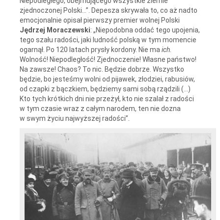
Niepodległego, obejmującego wszystkie ziemie
zjednoczonej Polski…”. Depesza skrywała to, co aż nadto
emocjonalnie opisał pierwszy premier wolnej Polski
Jędrzej Moraczewski
: „Niepodobna oddać tego upojenia,
tego szału radości, jaki ludność polską w tym momencie
ogarnął. Po 120 latach prysły kordony. Nie ma
ich
.
Wolność! Niepodległość! Zjednoczenie! Własne państwo!
Na zawsze! Chaos? To nic. Będzie dobrze. Wszystko
będzie, bo jesteśmy wolni od pijawek, złodziei, rabusiów,
od czapki z bączkiem, będziemy sami sobą rządzili (...)
Kto tych krótkich dni nie przeżył, kto nie szalał z radości
w tym czasie wraz z całym narodem, ten nie dozna
w swym życiu najwyższej radości”.