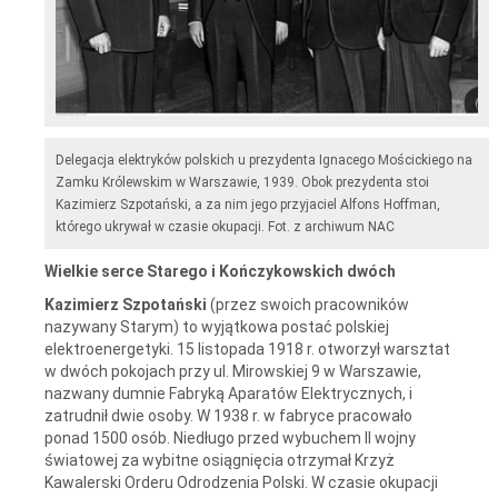
Delegacja elektryków polskich u prezydenta Ignacego Mościckiego na
Zamku Królewskim w Warszawie, 1939. Obok prezydenta stoi
Kazimierz Szpotański, a za nim jego przyjaciel Alfons Hoffman,
którego ukrywał w czasie okupacji. Fot. z archiwum NAC
Wielkie serce Starego i Kończykowskich dwóch
Kazimierz Szpotański
(przez swoich pracowników
nazywany Starym) to wyjątkowa postać polskiej
elektroenergetyki. 15 listopada 1918 r. otworzył warsztat
w dwóch pokojach przy ul. Mirowskiej 9 w Warszawie,
nazwany dumnie Fabryką Aparatów Elektrycznych, i
zatrudnił dwie osoby. W 1938 r. w fabryce pracowało
ponad 1500 osób. Niedługo przed wybuchem II wojny
światowej za wybitne osiągnięcia otrzymał Krzyż
Kawalerski Orderu Odrodzenia Polski. W czasie okupacji