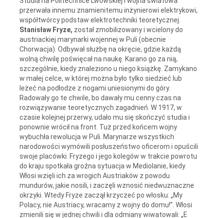
Studia na Politechnice Lwowskiej I wojna światowa
przerwała innemu znamienitemu inżynierowi elektrykowi,
współtwórcy podstaw elektrotechniki teoretycznej.
Stanisław Fryze,
został zmobilizowany i wcielony do
austriackiej marynarki wojennej w Puli (obecnie
Chorwacja). Odbywał służbę na okręcie, gdzie każdą
wolną chwilę poświęcał na naukę. Karano go za nią,
szczególnie, kiedy znaleziono u niego książkę. Zamykano
w małej celce, w której można było tylko siedzieć lub
leżeć na podłodze z nogami uniesionymi do góry.
Radowały go te chwile, bo dawały mu cenny czas na
rozwiązywanie teoretycznych zagadnień. W 1917, w
czasie kolejnej przerwy, udało mu się skończyć studia i
ponownie wrócił na front. Tuż przed końcem wojny
wybuchła rewolucja w Puli. Marynarze wszystkich
narodowości wymówili posłuszeństwo oficerom i opuścili
swoje placówki. Fryzego i jego kolegów w trakcie powrotu
do kraju spotkała groźna sytuacja w Mediolanie, kiedy
Włosi wzięli ich za wrogich Austriaków z powodu
mundurów, jakie nosili, i zaczęli wznosić niedwuznaczne
okrzyki. Wtedy Fryze zaczął krzyczeć po włosku: „My
Polacy, nie Austriacy, wracamy z wojny do domu!”. Włosi
zmienili się w jednej chwili i dla odmiany wiwatowali: „E