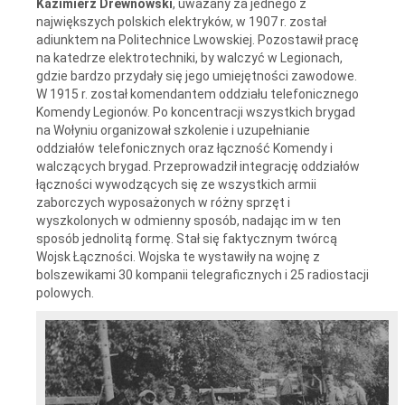
Kazimierz Drewnowski
, uważany za jednego z
największych polskich elektryków, w 1907 r. został
adiunktem na Politechnice Lwowskiej. Pozostawił pracę
na katedrze elektrotechniki, by walczyć w Legionach,
gdzie bardzo przydały się jego umiejętności zawodowe.
W 1915 r. został komendantem oddziału telefonicznego
Komendy Legionów. Po koncentracji wszystkich brygad
na Wołyniu organizował szkolenie i uzupełnianie
oddziałów telefonicznych oraz łączność Komendy i
walczących brygad. Przeprowadził integrację oddziałów
łączności wywodzących się ze wszystkich armii
zaborczych wyposażonych w różny sprzęt i
wyszkolonych w odmienny sposób, nadając im w ten
sposób jednolitą formę. Stał się faktycznym twórcą
Wojsk Łączności. Wojska te wystawiły na wojnę z
bolszewikami 30 kompanii telegraficznych i 25 radiostacji
polowych.