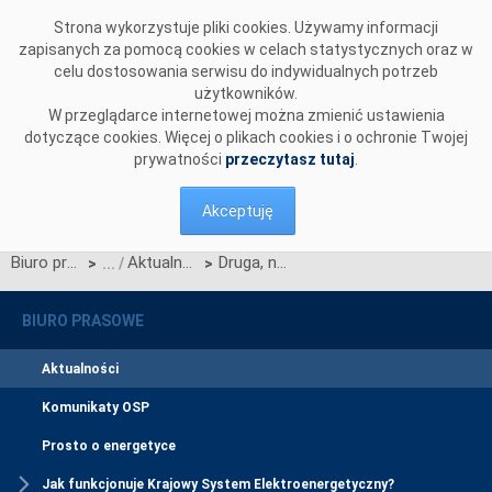
Przejdź do komentarzy
Strona wykorzystuje pliki cookies. Używamy informacji
zapisanych za pomocą cookies w celach statystycznych oraz w
celu dostosowania serwisu do indywidualnych potrzeb
użytkowników.
W przeglądarce internetowej można zmienić ustawienia
dotyczące cookies. Więcej o plikach cookies i o ochronie Twojej
prywatności
przeczytasz tutaj
.
Akceptuję
Biuro prasowe
Aktualności
Druga, największa w branży energetycznej sesja dialogowa z interesariuszami PSE
>
>
BIURO PRASOWE
Aktualności
Komunikaty OSP
Prosto o energetyce
Jak funkcjonuje Krajowy System Elektroenergetyczny?