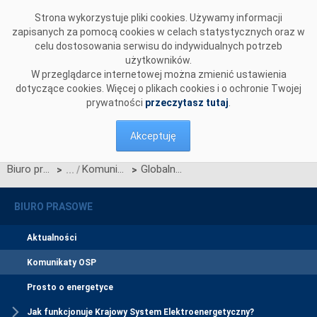
Przejdź do komentarzy
Strona wykorzystuje pliki cookies. Używamy informacji
zapisanych za pomocą cookies w celach statystycznych oraz w
celu dostosowania serwisu do indywidualnych potrzeb
użytkowników.
W przeglądarce internetowej można zmienić ustawienia
dotyczące cookies. Więcej o plikach cookies i o ochronie Twojej
prywatności
przeczytasz tutaj
.
Akceptuję
Biuro prasowe
Komunikaty OSP
Globalna awaria usług Microsoft Azure (aktualizacja)
>
>
BIURO PRASOWE
Aktualności
Komunikaty OSP
Prosto o energetyce
Jak funkcjonuje Krajowy System Elektroenergetyczny?