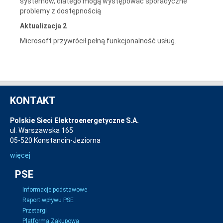
systemów, dlatego mogą występować sporadyczne
problemy z dostępnością
Aktualizacja 2
Microsoft przywrócił pełną funkcjonalność usług.
KONTAKT
Polskie Sieci Elektroenergetyczne S.A.
ul. Warszawska 165
05-520 Konstancin-Jeziorna
więcej
PSE
Informacje podstawowe
Raport wpływu PSE
Przetargi
Platforma Zakupowa