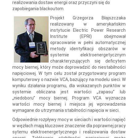
realizowania dostaw energii oraz przyczyni się do
zapobiegania blackoutom.
Projekt Grzegorza Błajszczaka
realizowany w amerykańskim
instytucie Electric Power Research
Institute (EPRI) obejmował
opracowanie w pełni automatycznej
metody identyfikacji obszarów w
systemie elektroenergetycznym
charakteryzujących się deficytem
mocy biernej, który może doprowadzić do niestabilności
napięciowej. W tym celu został przygotowany program
komputerowy o nazwie VCA, bazujący na modelu sieci. W
wyniku działania programu, dla wskazanych punktów w
systemie obliczana jest wartości „zapasu” lub
„niedoboru” mocy biernej. Program VCA wyznacza
wartości mocy biernej i miejsca jej wprowadzenia
wymagane do utrzymania stabilności napięcia w sieci.
Odpowiednie rozpływy mocy w sieciach i wartości napięć
w węzłach mają kluczowe znaczenie dla poprawnej pracy
sytemu elektroenergetycznego i realizowania dostaw
energii. Zakłócenie stabilności napięciowej może