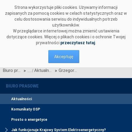
Przejdź do komentarzy
Strona wykorzystuje pliki cookies. Używamy informacji
zapisanych za pomocą cookies w celach statystycznych oraz w
celu dostosowania serwisu do indywidualnych potrzeb
użytkowników.
W przeglądarce internetowej można zmienić ustawienia
dotyczące cookies. Więcej o plikach cookies i o ochronie Twojej
prywatności
przeczytasz tutaj
.
Akceptuję
Biuro prasowe
Aktualności
Grzegorz Błajszczak z PSE Operator otrzymał amerykańską nagrodę Technology Transfer Award
>
>
BIURO PRASOWE
Aktualności
Komunikaty OSP
Prosto o energetyce
Jak funkcjonuje Krajowy System Elektroenergetyczny?