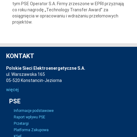
tym PSE Operator S.A. Firmy zrzeszone w EPRI przyznają
co roku nagrodę „Technology Transfer Award” za
osiągnięcia w opracowaniu i wdrażaniu przełomowych
projektów.
KONTAKT
Polskie Sieci Elektroenergetyczne S.A.
ul. Warszawska 165
05-520 Konstancin-Jeziorna
więcej
PSE
Informacje podstawowe
Raport wpływu PSE
Przetargi
Platforma Zakupowa
KSeF