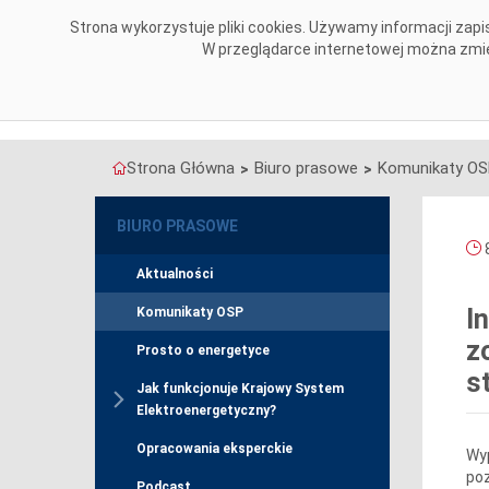
Przejdź do komentarzy
Strona wykorzystuje pliki cookies. Używamy informacji za
O NAS
OBSZARY DZIAŁALNOŚCI
W przeglądarce internetowej można zmien
Strona Główna
Biuro prasowe
Komunikaty O
>
>
BIURO PRASOWE
8
Aktualności
I
Komunikaty OSP
z
Prosto o energetyce
s
Jak funkcjonuje Krajowy System
Elektroenergetyczny?
Opracowania eksperckie
Wyp
poz
Podcast