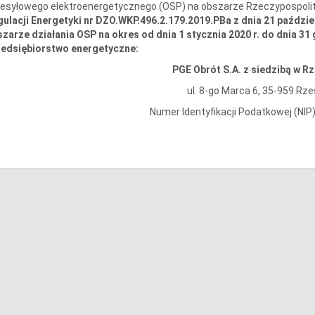
esyłowego elektroenergetycznego (OSP) na obszarze Rzeczypospolitej
ulacji Energetyki nr DZO.WKP.496.2.179.2019.PBa z dnia 21 paździ
zarze działania OSP na okres od dnia 1 stycznia 2020 r. do dnia 31
zedsiębiorstwo energetyczne:
PGE Obrót S.A. z siedzibą w R
ul. 8-go Marca 6, 35-959 Rz
Numer Identyfikacji Podatkowej (NIP