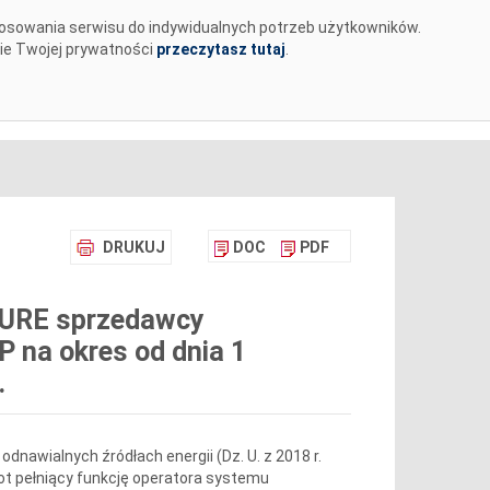
tosowania serwisu do indywidualnych potrzeb użytkowników.
MENTY
BIURO PRASOWE
KARIERA
✉
nie Twojej prywatności
przeczytasz tutaj
.
DRUKUJ
DOC
PDF
a URE sprzedawcy
 na okres od dnia 1
.
 odnawialnych źródłach energii (Dz. U. z 2018 r.
iot pełniący funkcję operatora systemu