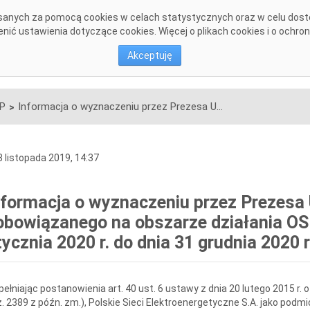
pisanych za pomocą cookies w celach statystycznych oraz w celu dos
DANE SYSTEMOWE
KONSULTACJE
INWESTYCJE
DOKU
ić ustawienia dotyczące cookies. Więcej o plikach cookies i o ochro
Akceptuję
SP
Informacja o wyznaczeniu przez Prezesa URE sprzedawcy zobowiązanego na obszarze działania OSP na okres od dnia 1 stycznia 2020 r. do dnia 31 grudnia 2020 r.
>
 listopada 2019, 14:37
nformacja o wyznaczeniu przez Prezes
obowiązanego na obszarze działania OSP
tycznia 2020 r. do dnia 31 grudnia 2020 r
ełniając postanowienia art. 40 ust. 6 ustawy z dnia 20 lutego 2015 r. o
. 2389 z późn. zm.), Polskie Sieci Elektroenergetyczne S.A. jako podm