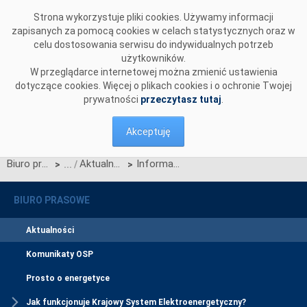
Przejdź do komentarzy
Strona wykorzystuje pliki cookies. Używamy informacji
zapisanych za pomocą cookies w celach statystycznych oraz w
celu dostosowania serwisu do indywidualnych potrzeb
użytkowników.
W przeglądarce internetowej można zmienić ustawienia
dotyczące cookies. Więcej o plikach cookies i o ochronie Twojej
prywatności
przeczytasz tutaj
.
Akceptuję
Biuro prasowe
Aktualności
Informacja OSP na temat decyzji Prezesa Urzędu Regulacji Energetyki w sprawie Planu testów
>
>
BIURO PRASOWE
Aktualności
Komunikaty OSP
Prosto o energetyce
Jak funkcjonuje Krajowy System Elektroenergetyczny?