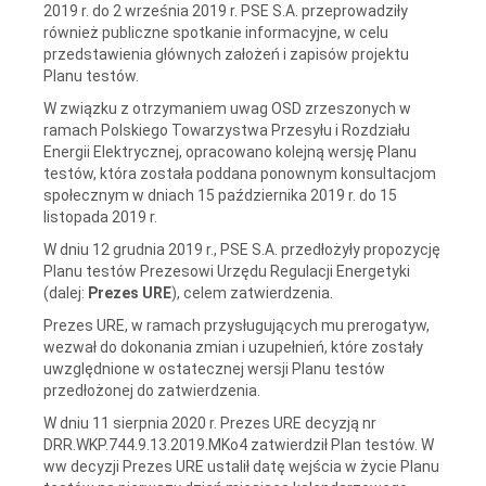
2019 r. do 2 września 2019 r. PSE S.A. przeprowadziły
również publiczne spotkanie informacyjne, w celu
przedstawienia głównych założeń i zapisów projektu
Planu testów.
W związku z otrzymaniem uwag OSD zrzeszonych w
ramach Polskiego Towarzystwa Przesyłu i Rozdziału
Energii Elektrycznej, opracowano kolejną wersję Planu
testów, która została poddana ponownym konsultacjom
społecznym w dniach 15 października 2019 r. do 15
listopada 2019 r.
W dniu 12 grudnia 2019 r., PSE S.A. przedłożyły propozycję
Planu testów Prezesowi Urzędu Regulacji Energetyki
(dalej:
Prezes URE
), celem zatwierdzenia.
Prezes URE, w ramach przysługujących mu prerogatyw,
wezwał do dokonania zmian i uzupełnień, które zostały
uwzględnione w ostatecznej wersji Planu testów
przedłożonej do zatwierdzenia.
W dniu 11 sierpnia 2020 r. Prezes URE decyzją nr
DRR.WKP.744.9.13.2019.MKo4 zatwierdził Plan testów. W
ww decyzji Prezes URE ustalił datę wejścia w życie Planu