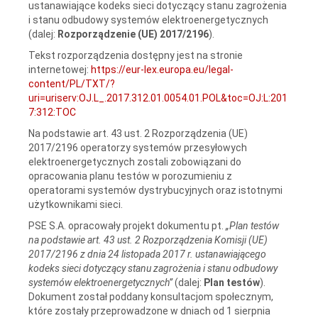
ustanawiające kodeks sieci dotyczący stanu zagrożenia
i stanu odbudowy systemów elektroenergetycznych
(dalej:
Rozporządzenie (UE) 2017/2196
).
Tekst rozporządzenia dostępny jest na stronie
internetowej:
https://eur-lex.europa.eu/legal-
content/PL/TXT/?
uri=uriserv:OJ.L_.2017.312.01.0054.01.POL&toc=OJ:L:201
7:312:TOC
Na podstawie art. 43 ust. 2 Rozporządzenia (UE)
2017/2196 operatorzy systemów przesyłowych
elektroenergetycznych zostali zobowiązani do
opracowania planu testów w porozumieniu z
operatorami systemów dystrybucyjnych oraz istotnymi
użytkownikami sieci.
PSE S.A. opracowały projekt dokumentu pt.
„Plan testów
na podstawie art. 43 ust. 2 Rozporządzenia Komisji (UE)
2017/2196 z dnia 24 listopada 2017 r. ustanawiającego
kodeks sieci dotyczący stanu zagrożenia i stanu odbudowy
systemów elektroenergetycznych”
(dalej:
Plan testów
).
Dokument został poddany konsultacjom społecznym,
które zostały przeprowadzone w dniach od 1 sierpnia