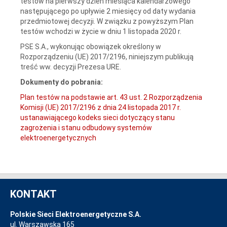
testów na pierwszy dzień miesiąca kalendarzowego
następującego po upływie 2 miesięcy od daty wydania
przedmiotowej decyzji. W związku z powyższym Plan
testów wchodzi w życie w dniu 1 listopada 2020 r.
PSE S.A., wykonując obowiązek określony w
Rozporządzeniu (UE) 2017/2196, niniejszym publikują
treść ww. decyzji Prezesa URE.
Dokumenty do pobrania:
Plan testów na podstawie art. 43 ust. 2 Rozporządzenia
Komisji (UE) 2017/2196 z dnia 24 listopada 2017 r.
ustanawiającego kodeks sieci dotyczący stanu
zagrożenia i stanu odbudowy systemów
elektroenergetycznych
KONTAKT
Polskie Sieci Elektroenergetyczne S.A.
ul. Warszawska 165