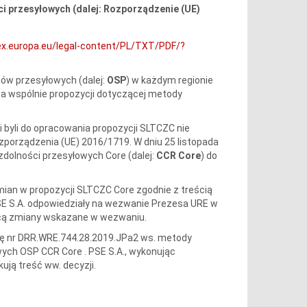
i przesyłowych (dalej: Rozporządzenie (UE)
lex.europa.eu/legal-content/PL/TXT/PDF/?
ów przesyłowych (dalej:
OSP
) w każdym regionie
a wspólnie propozycji dotyczącej metody
 byli do opracowania propozycji SLTCZC nie
zporządzenia (UE) 2016/1719. W dniu 25 listopada
zdolności przesyłowych Core (dalej:
CCR Core
) do
ian w propozycji SLTCZC Core zgodnie z treścią
SE S.A. odpowiedziały na wezwanie Prezesa URE w
ającą zmiany wskazane w wezwaniu.
zję nr DRR.WRE.744.28.2019.JPa2 ws. metody
ych OSP CCR Core . PSE S.A., wykonując
ują treść ww. decyzji.