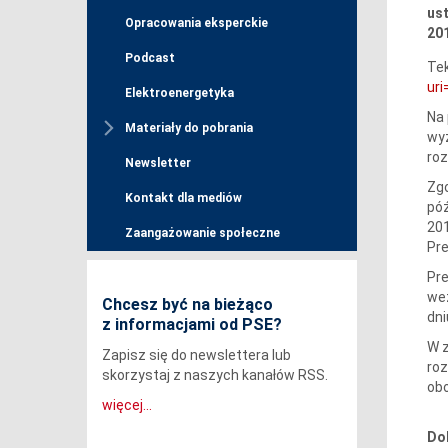
us
Opracowania eksperckie
20
Podcast
Tek
ur
Elektroenergetyka
Na 
Materiały do pobrania
wyz
roz
Newsletter
Zgo
Kontakt dla mediów
póź
201
Zaangażowanie społeczne
Pre
Pre
wez
Chcesz być na bieżąco
dni
z informacjami od PSE?
W z
Zapisz się do newslettera lub
roz
skorzystaj z naszych kanałów RSS.
obo
więcej...
Do