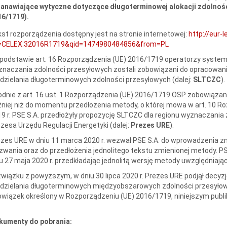
tanawiające wytyczne dotyczące długoterminowej alokacji zdolnośc
16/1719).
st rozporządzenia dostępny jest na stronie internetowej:
http://eur-
i=CELEX:32016R1719&qid=1474980484856&from=PL
podstawie art. 16 Rozporządzenia (UE) 2016/1719 operatorzy system
naczania zdolności przesyłowych zostali zobowiązani do opracowani
dzielania długoterminowych zdolności przesyłowych (dalej:
SLTCZC
).
dnie z art. 16 ust. 1 Rozporządzenia (UE) 2016/1719 OSP zobowiązani
niej niż do momentu przedłożenia metody, o której mowa w art. 10 Ro
9 r. PSE S.A. przedłożyły propozycję SLTCZC dla regionu wyznaczania 
zesa Urzędu Regulacji Energetyki (dalej:
Prezes URE
).
zes URE w dniu 11 marca 2020 r. wezwał PSE S.A. do wprowadzenia zm
wania oraz do przedłożenia jednolitego tekstu zmienionej metody. P
u 27 maja 2020 r. przedkładając jednolitą wersję metody uwzględni
wiązku z powyższym, w dniu 30 lipca 2020 r. Prezes URE podjął decy
dzielania długoterminowych międzyobszarowych zdolności przesyłow
wiązek określony w Rozporządzeniu (UE) 2016/1719, niniejszym publik
kumenty do pobrania: