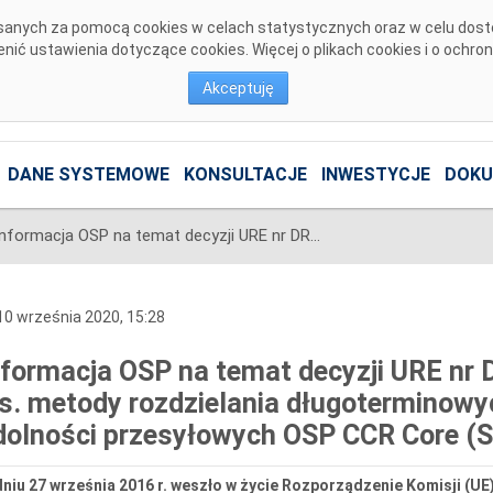
pisanych za pomocą cookies w celach statystycznych oraz w celu dos
ić ustawienia dotyczące cookies. Więcej o plikach cookies i o ochro
Akceptuję
DANE SYSTEMOWE
KONSULTACJE
INWESTYCJE
DOKU
Informacja OSP na temat decyzji URE nr DRR.WRE.744.28.2019.JPa2 ws. metody rozdzielania długoterminowych międzyobszarowych zdolności przesyłowych OSP CCR Core (SLTCZC Core)
0 września 2020, 15:28
nformacja OSP na temat decyzji URE n
s. metody rozdzielania długoterminow
dolności przesyłowych OSP CCR Core (
niu 27 września 2016 r. weszło w życie Rozporządzenie Komisji (UE)