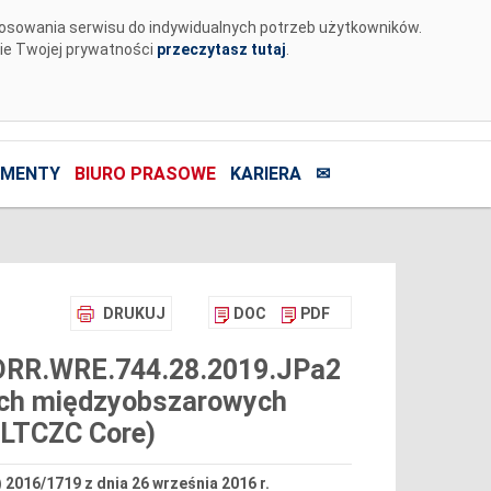
tosowania serwisu do indywidualnych potrzeb użytkowników.
nie Twojej prywatności
przeczytasz tutaj
.
MENTY
BIURO PRASOWE
KARIERA
✉
DRUKUJ
DOC
PDF
r DRR.WRE.744.28.2019.JPa2
ych międzyobszarowych
SLTCZC Core)
 2016/1719 z dnia 26 września 2016 r.