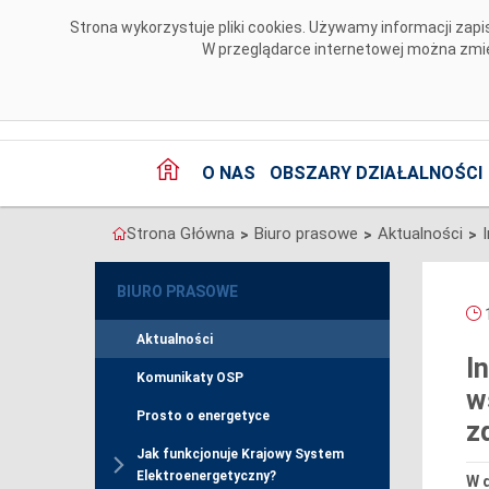
Przejdź do komentarzy
Strona wykorzystuje pliki cookies. Używamy informacji za
W przeglądarce internetowej można zmien
O NAS
OBSZARY DZIAŁALNOŚCI
Strona Główna
Biuro prasowe
Aktualności
>
>
>
BIURO PRASOWE
1
Aktualności
I
Komunikaty OSP
w
Prosto o energetyce
z
Jak funkcjonuje Krajowy System
Elektroenergetyczny?
W d