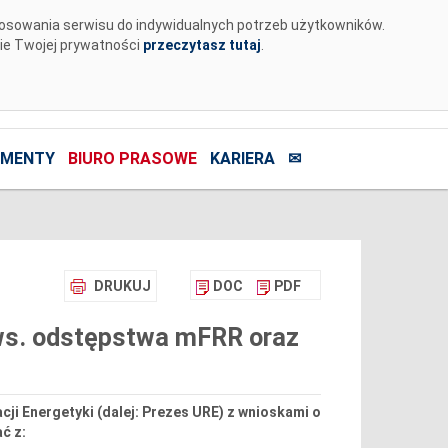
tosowania serwisu do indywidualnych potrzeb użytkowników.
nie Twojej prywatności
przeczytasz tutaj
.
MENTY
BIURO PRASOWE
KARIERA
✉
DRUKUJ
DOC
PDF
 ws. odstępstwa mFRR oraz
cji Energetyki (dalej: Prezes URE) z wnioskami o
ć z: