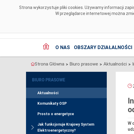
Przejdź do komentarzy
Strona wykorzystuje pliki cookies. Używamy informacji za
W przeglądarce internetowej można zmien
O NAS
OBSZARY DZIAŁALNOŚCI
Strona Główna
Biuro prasowe
Aktualności
>
>
>
BIURO PRASOWE
2
Aktualności
I
Komunikaty OSP
o
Prosto o energetyce
W d
Jak funkcjonuje Krajowy System
ud
Elektroenergetyczny?