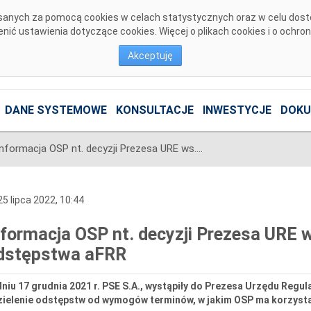
pisanych za pomocą cookies w celach statystycznych oraz w celu dos
ić ustawienia dotyczące cookies. Więcej o plikach cookies i o ochro
Akceptuję
DANE SYSTEMOWE
KONSULTACJE
INWESTYCJE
DOKU
Informacja OSP nt. decyzji Prezesa URE ws. odstępstwa mFRR oraz odstępstwa aFRR
5 lipca 2022, 10:44
nformacja OSP nt. decyzji Prezesa URE
dstępstwa aFRR
niu 17 grudnia 2021 r. PSE S.A., wystąpiły do Prezesa Urzędu Regula
zielenie odstępstw od wymogów terminów, w jakim OSP ma korzysta