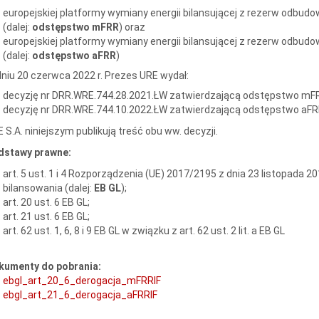
europejskiej platformy wymiany energii bilansującej z rezerw odbu
(dalej:
odstępstwo mFRR
) oraz
europejskiej platformy wymiany energii bilansującej z rezerw odbu
(dalej:
odstępstwo aFRR
)
niu 20 czerwca 2022 r. Prezes URE wydał:
decyzję nr DRR.WRE.744.28.2021.ŁW zatwierdzającą odstępstwo mF
decyzję nr DRR.WRE.744.10.2022.ŁW zatwierdzającą odstępstwo aFR
 S.A. niniejszym publikują treść obu ww. decyzji.
dstawy prawne:
art. 5 ust. 1 i 4 Rozporządzenia (UE) 2017/2195 z dnia 23 listopada
bilansowania (dalej:
EB GL
);
art. 20 ust. 6 EB GL;
art. 21 ust. 6 EB GL;
art. 62 ust. 1, 6, 8 i 9 EB GL w związku z art. 62 ust. 2 lit. a EB GL
kumenty do pobrania:
ebgl_art_20_6_derogacja_mFRRIF
ebgl_art_21_6_derogacja_aFRRIF