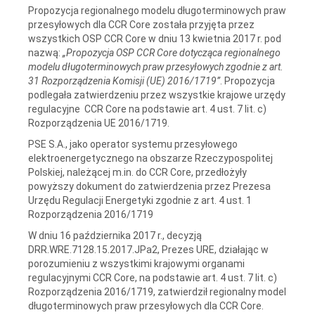
Propozycja regionalnego modelu długoterminowych praw
przesyłowych dla CCR Core została przyjęta przez
wszystkich OSP CCR Core w dniu 13 kwietnia 2017 r. pod
nazwą:
„Propozycja OSP CCR Core dotycząca regionalnego
modelu długoterminowych praw przesyłowych zgodnie z art.
31 Rozporządzenia Komisji (UE) 2016/1719”
. Propozycja
podlegała zatwierdzeniu przez wszystkie krajowe urzędy
regulacyjne CCR Core na podstawie art. 4 ust. 7 lit. c)
Rozporządzenia UE 2016/1719.
PSE S.A., jako operator systemu przesyłowego
elektroenergetycznego na obszarze Rzeczypospolitej
Polskiej, należącej m.in. do CCR Core, przedłożyły
powyższy dokument do zatwierdzenia przez Prezesa
Urzędu Regulacji Energetyki zgodnie z art. 4 ust. 1
Rozporządzenia 2016/1719
W dniu 16 października 2017 r., decyzją
DRR.WRE.7128.15.2017.JPa2, Prezes URE, działając w
porozumieniu z wszystkimi krajowymi organami
regulacyjnymi CCR Core, na podstawie art. 4 ust. 7 lit. c)
Rozporządzenia 2016/1719, zatwierdził regionalny model
długoterminowych praw przesyłowych dla CCR Core.