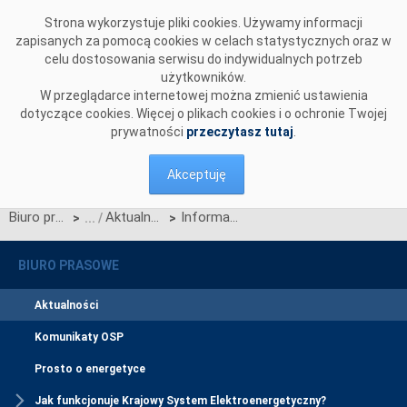
Przejdź do komentarzy
Strona wykorzystuje pliki cookies. Używamy informacji
zapisanych za pomocą cookies w celach statystycznych oraz w
celu dostosowania serwisu do indywidualnych potrzeb
użytkowników.
W przeglądarce internetowej można zmienić ustawienia
dotyczące cookies. Więcej o plikach cookies i o ochronie Twojej
prywatności
przeczytasz tutaj
.
Akceptuję
Biuro prasowe
Aktualności
Informacja OSP nt. decyzji Prezesa URE z dnia 16 października 2017 r., znak DRR.WRE.7128.15.2017.JPa2, zatwierdzającej regionalny model długoterminowych praw przesyłowych dla regionu wyznaczania zdolności przesyłowych Core
>
>
BIURO PRASOWE
Aktualności
Komunikaty OSP
Prosto o energetyce
Jak funkcjonuje Krajowy System Elektroenergetyczny?