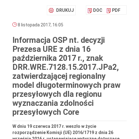
DRUKUJ
DOC
PDF
8 listopada 2017, 16:05
Informacja OSP nt. decyzji
Prezesa URE z dnia 16
października 2017 r., znak
DRR.WRE.7128.15.2017.JPa2,
zatwierdzającej regionalny
model długoterminowych praw
przesyłowych dla regionu
wyznaczania zdolności
przesyłowych Core
W dniu 19 czerwca 2017 r. weszło w życie
rozporządzenie Komisji (UE) 2016/1719 z dnia 26
września 2016 r. ustanawiające wytyczne dotyczące