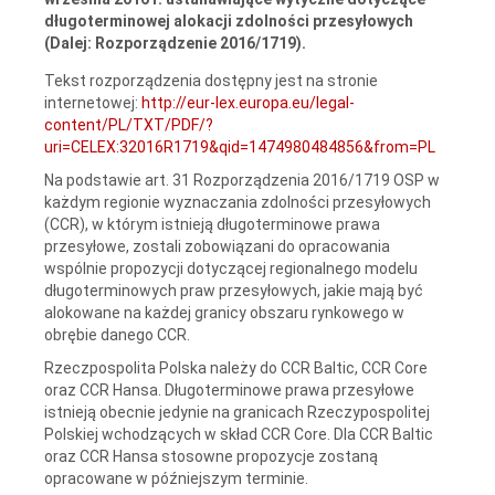
długoterminowej alokacji zdolności przesyłowych
(Dalej: Rozporządzenie 2016/1719).
Tekst rozporządzenia dostępny jest na stronie
internetowej:
http://eur-lex.europa.eu/legal-
content/PL/TXT/PDF/?
uri=CELEX:32016R1719&qid=1474980484856&from=PL
Na podstawie art. 31 Rozporządzenia 2016/1719 OSP w
każdym regionie wyznaczania zdolności przesyłowych
(CCR), w którym istnieją długoterminowe prawa
przesyłowe, zostali zobowiązani do opracowania
wspólnie propozycji dotyczącej regionalnego modelu
długoterminowych praw przesyłowych, jakie mają być
alokowane na każdej granicy obszaru rynkowego w
obrębie danego CCR.
Rzeczpospolita Polska należy do CCR Baltic, CCR Core
oraz CCR Hansa. Długoterminowe prawa przesyłowe
istnieją obecnie jedynie na granicach Rzeczypospolitej
Polskiej wchodzących w skład CCR Core. Dla CCR Baltic
oraz CCR Hansa stosowne propozycje zostaną
opracowane w późniejszym terminie.