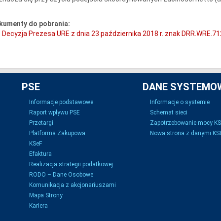
kumenty do pobrania:
Decyzja Prezesa URE z dnia 23 października 2018 r. znak DRR.WRE.7
PSE
DANE SYSTEMO
Informacje podstawowe
Informacje o systemie
Raport wpływu PSE
Schemat sieci
Przetargi
Zapotrzebowanie mocy K
Platforma Zakupowa
Nowa strona z danymi KSE
KSeF
Efaktura
Realizacja strategii podatkowej
RODO – Dane Osobowe
Komunikacja z akcjonariuszami
Mapa Strony
Kariera