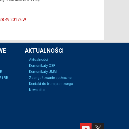
128.49.2017.ŁW
WE
AKTUALNOŚCI
Aktualności
Komunikaty OSP
SE
Komunikaty UMM
 i RB
Zaangażowanie społeczne
Kontakt do biura prasowego
Newsletter