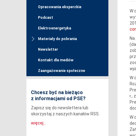
Opracowania eksperckie
W d
wyt
Podcast
201
Elektroenergetyka
co
Na 
Materiały do pobrania
(da
Newsletter
zo
prz
Kontakt dla mediów
zos
wyz
Zaangażowanie społeczne
W d
Roz
Pre
Chcesz być na bieżąco
r.,
z informacjami od PSE?
Pre
Zapisz się do newslettera lub
dod
skorzystaj z naszych kanałów RSS.
W d
więcej...
dec
Zat
wyz