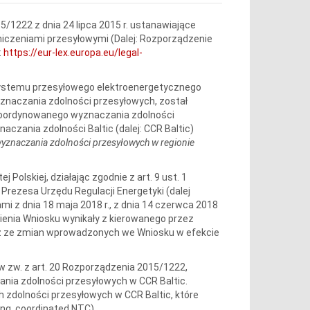
15/1222 z dnia 24 lipca 2015 r. ustanawiające
niczeniami przesyłowymi (Dalej: Rozporządzenie
:
https://eur-lex.europa.eu/legal-
 systemu przesyłowego elektroenergetycznego
yznaczania zdolności przesyłowych, został
oordynowanego wyznaczania zdolności
czania zdolności Baltic (dalej: CCR Baltic)
yznaczania zdolności przesyłowych w regionie
 Polskiej, działając zgodnie z art. 9 ust. 1
Prezesa Urzędu Regulacji Energetyki (dalej
i z dnia 18 maja 2018 r., z dnia 14 czerwca 2018
ełnienia Wniosku wynikały z kierowanego przez
az ze zmian wprowadzonych we Wniosku w efekcie
a) w zw. z art. 20 Rozporządzenia 2015/1222,
nia zdolności przesyłowych w CCR Baltic.
dolności przesyłowych w CCR Baltic, które
ng. coordinated NTC).