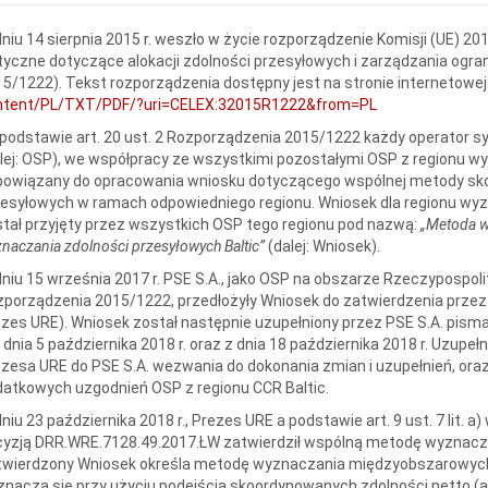
niu 14 sierpnia 2015 r. weszło w życie rozporządzenie Komisji (UE) 20
yczne dotyczące alokacji zdolności przesyłowych i zarządzania ogra
5/1222). Tekst rozporządzenia dostępny jest na stronie internetowej
ntent/PL/TXT/PDF/?uri=CELEX:32015R1222&from=PL
podstawie art. 20 ust. 2 Rozporządzenia 2015/1222 każdy operator
lej: OSP), we współpracy ze wszystkimi pozostałymi OSP z regionu w
bowiązany do opracowania wniosku dotyczącego wspólnej metody sk
esyłowych w ramach odpowiedniego regionu. Wniosek dla regionu wyzna
tał przyjęty przez wszystkich OSP tego regionu pod nazwą:
„Metoda w
naczania zdolności przesyłowych Baltic”
(dalej: Wniosek).
niu 15 września 2017 r. PSE S.A., jako OSP na obszarze Rzeczypospolitej
porządzenia 2015/1222, przedłożyły Wniosek do zatwierdzenia przez 
zes URE). Wniosek został następnie uzupełniony przez PSE S.A. pismam
 z dnia 5 października 2018 r. oraz z dnia 18 października 2018 r. Uzup
zesa URE do PSE S.A. wezwania do dokonania zmian i uzupełnień, or
atkowych uzgodnień OSP z regionu CCR Baltic.
niu 23 października 2018 r., Prezes URE a podstawie art. 9 ust. 7 lit. 
yzją DRR.WRE.7128.49.2017.ŁW zatwierdził wspólną metodę wyznacza
wierdzony Wniosek określa metodę wyznaczania międzyobszarowych z
nacza się przy użyciu podejścia skoordynowanych zdolności netto (a