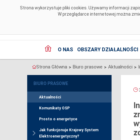
Przejdź do komentarzy
Strona wykorzystuje pliki cookies. Używamy informacji za
W przeglądarce internetowej można zmien
O NAS
OBSZARY DZIAŁALNOŚCI
Strona Główna
Biuro prasowe
Aktualności
>
>
>
BIURO PRASOWE
3
Aktualności
I
Komunikaty OSP
z
Prosto o energetyce
w
Jak funkcjonuje Krajowy System
z
Elektroenergetyczny?