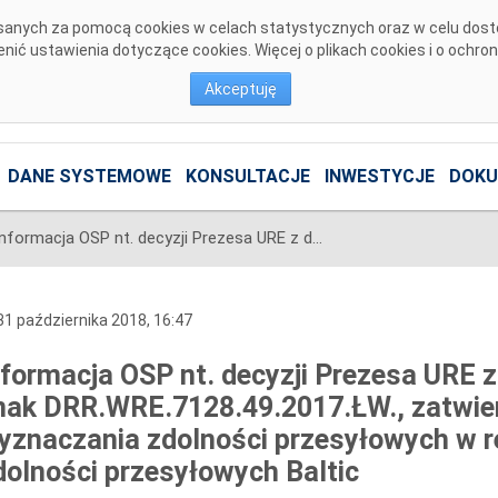
pisanych za pomocą cookies w celach statystycznych oraz w celu dos
ić ustawienia dotyczące cookies. Więcej o plikach cookies i o ochro
Akceptuję
DANE SYSTEMOWE
KONSULTACJE
INWESTYCJE
DOKU
Informacja OSP nt. decyzji Prezesa URE z dnia 23 października 2018 r. znak DRR.WRE.7128.49.2017.ŁW., zatwierdzającej wspólną metodę wyznaczania zdolności przesyłowych w regionie wyznaczania zdolności przesyłowych Baltic
1 października 2018, 16:47
nformacja OSP nt. decyzji Prezesa URE z 
nak DRR.WRE.7128.49.2017.ŁW., zatwie
yznaczania zdolności przesyłowych w r
dolności przesyłowych Baltic