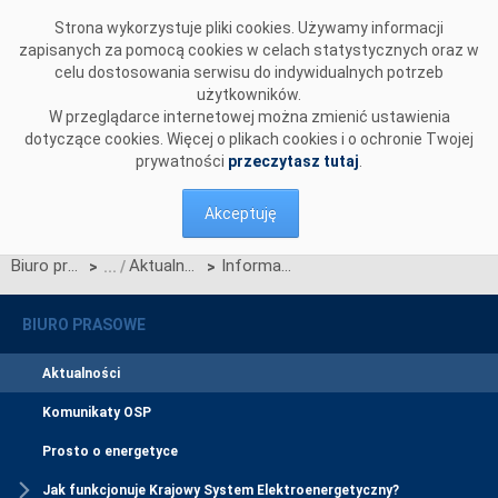
Przejdź do komentarzy
Strona wykorzystuje pliki cookies. Używamy informacji
zapisanych za pomocą cookies w celach statystycznych oraz w
celu dostosowania serwisu do indywidualnych potrzeb
użytkowników.
W przeglądarce internetowej można zmienić ustawienia
dotyczące cookies. Więcej o plikach cookies i o ochronie Twojej
prywatności
przeczytasz tutaj
.
Akceptuję
Biuro prasowe
Aktualności
Informacja OSP w sprawie spotkania podsumowującego proces opiniowania propozycji wymogów wynikających z Rozporządzenia Komisji (UE) 2016/631 z dnia 14 kwietnia 2016 r. ustanawiającego kodeks sieci dotyczący wymogów w zakresie przyłączenia jednostek wytwórczych do sieci (NC RfG)
>
>
BIURO PRASOWE
Aktualności
Komunikaty OSP
Prosto o energetyce
Jak funkcjonuje Krajowy System Elektroenergetyczny?