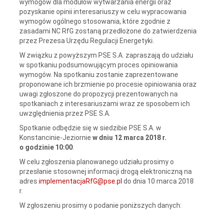
wymogów dla modułów wytwarzania energii oraz
pozyskanie opinii interesariuszy w celu wypracowania
wymogów ogólnego stosowania, które zgodnie z
zasadami NC RfG zostaną przedłożone do zatwierdzenia
przez Prezesa Urzędu Regulacji Energetyki.
W związku z powyższym PSE S.A. zapraszają do udziału
w spotkaniu podsumowującym proces opiniowania
wymogów. Na spotkaniu zostanie zaprezentowane
proponowane ich brzmienie po procesie opiniowania oraz
uwagi zgłoszone do propozycji prezentowanych na
spotkaniach z interesariuszami wraz ze sposobem ich
uwzględnienia przez PSE S.A.
Spotkanie odbędzie się w siedzibie PSE S.A. w
Konstancinie-Jeziornie
w dniu 12 marca 2018 r.
o godzinie 10:00
.
W celu zgłoszenia planowanego udziału prosimy o
przesłanie stosownej informacji drogą elektroniczną na
adres
implementacjaRfG@pse.pl
do dnia 10 marca 2018
r.
W zgłoszeniu prosimy o podanie poniższych danych: