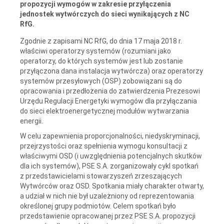
propozycji wymogów w zakresie przyłączenia
jednostek wytwórczych do sieci wynikających z NC
RfG.
Zgodnie z zapisami NC RfG, do dnia 17 maja 2018 r.
właściwi operatorzy systemów (rozumiani jako
operatorzy, do których systemów jest lub zostanie
przyłączona dana instalacja wytwórcza) oraz operatorzy
systemów przesyłowych (OSP) zobowiązani są do
opracowania i przedłożenia do zatwierdzenia Prezesowi
Urzędu Regulacji Energetyki wymogów dla przyłączania
do sieci elektroenergetycznej modułów wytwarzania
energii.
W celu zapewnienia proporcjonalności, niedyskryminacji,
przejrzystości oraz spełnienia wymogu konsultacji z
właściwymi OSD (i uwzględnienia potencjalnych skutków
dla ich systemów), PSE S.A. zorganizowały cykl spotkań
z przedstawicielami stowarzyszeń zrzeszających
Wytwórców oraz OSD. Spotkania miały charakter otwarty,
a udział w nich nie był uzależniony od reprezentowania
określonej grupy podmiotów. Celem spotkań było
przedstawienie opracowanej przez PSE S.A. propozycji