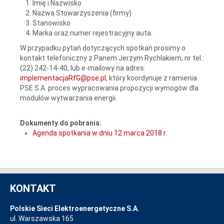
Imię i Nazwisko
Nazwa Stowarzyszenia (firmy)
Stanowisko
Marka oraz numer rejestracyjny auta.
W przypadku pytań dotyczących spotkań prosimy o
kontakt telefoniczny z Panem Jerzym Rychlakiem, nr tel.:
(22) 242-14-40, lub e-mailowy na adres:
implementacjaRfG@pse.pl
, który koordynuje z ramienia
PSE S.A. proces wypracowania propozycji wymogów dla
modułów wytwarzania energii.
Dokumenty do pobrania:
Agenda spotkania w dniu 12 marca 2018 r.
KONTAKT
Polskie Sieci Elektroenergetyczne S.A.
ul. Warszawska 165