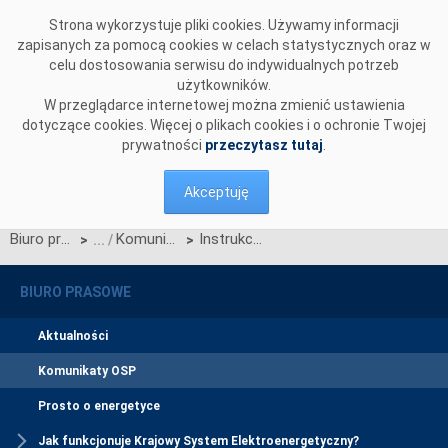
Przejdź do komentarzy
Strona wykorzystuje pliki cookies. Używamy informacji
zapisanych za pomocą cookies w celach statystycznych oraz w
celu dostosowania serwisu do indywidualnych potrzeb
użytkowników.
W przeglądarce internetowej można zmienić ustawienia
dotyczące cookies. Więcej o plikach cookies i o ochronie Twojej
prywatności
przeczytasz tutaj
.
Akceptuję
Biuro prasowe
Komunikaty OSP
Instrukcja instalacji i konfiguracji klienta AppGate na stacjach z systemem operacyjnym Windows wersja 1.0
>
>
BIURO PRASOWE
Aktualności
Komunikaty OSP
Prosto o energetyce
Jak funkcjonuje Krajowy System Elektroenergetyczny?