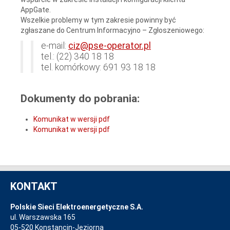
AppGate.
Wszelkie problemy w tym zakresie powinny być
zgłaszane do Centrum Informacyjno – Zgłoszeniowego:
e-mail:
ciz@pse-operator.pl
tel.: (22) 340 18 18
tel. komórkowy: 691 93 18 18
Dokumenty do pobrania:
Komunikat w wersji pdf
Komunikat w wersji pdf
KONTAKT
Polskie Sieci Elektroenergetyczne S.A.
ul. Warszawska 165
05-520 Konstancin-Jeziorna