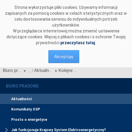
Przejdź do komentarzy
Strona wykorzystuje pliki cookies. Używamy informacji
zapisanych za pomocą cookies w celach statystycznych oraz w
celu dostosowania serwisu do indywidualnych potrzeb
użytkowników.
W przeglądarce internetowej można zmienić ustawienia
dotyczące cookies. Więcej o plikach cookies i o ochronie Twojej
prywatności
przeczytasz tutaj
.
Akceptuję
Biuro prasowe
Aktualności
Kolejne podmioty realizują zadania poprzez CSIRE
>
>
BIURO PRASOWE
Aktualności
Komunikaty OSP
Prosto o energetyce
Jak funkcjonuje Krajowy System Elektroenergetyczny?