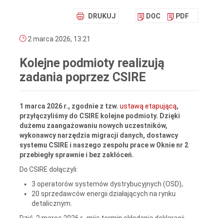
DRUKUJ
DOC
PDF
2 marca 2026, 13:21
Kolejne podmioty realizują
zadania poprzez CSIRE
1 marca 2026 r., zgodnie z tzw.
ustawą etapującą
,
przyłączyliśmy do CSIRE kolejne podmioty. Dzięki
dużemu zaangażowaniu nowych uczestników,
wykonawcy narzędzia migracji danych, dostawcy
systemu CSIRE i naszego zespołu prace w Oknie nr 2
przebiegły sprawnie i bez zakłóceń.
Do CSIRE dołączyli:
3 operatorów systemów dystrybucyjnych (OSD),
20 sprzedawców energii działających na rynku
detalicznym.
Dziś, 2 marca 2026 r., mija termin składania deklaracji