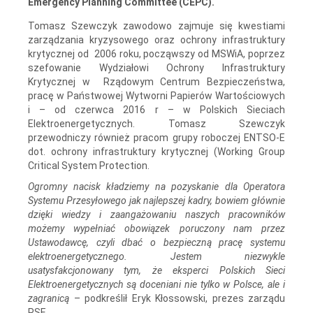
Emergency Planning Committee (CEPC).
Tomasz Szewczyk zawodowo zajmuje się kwestiami
zarządzania kryzysowego oraz ochrony infrastruktury
krytycznej od 2006 roku, począwszy od MSWiA, poprzez
szefowanie Wydziałowi Ochrony Infrastruktury
Krytycznej w Rządowym Centrum Bezpieczeństwa,
pracę w Państwowej Wytworni Papierów Wartościowych
i – od czerwca 2016 r – w Polskich Sieciach
Elektroenergetycznych. Tomasz Szewczyk
przewodniczy również pracom grupy roboczej ENTSO-E
dot. ochrony infrastruktury krytycznej (Working Group
Critical System Protection.
Ogromny nacisk kładziemy na pozyskanie dla Operatora
Systemu Przesyłowego jak najlepszej kadry, bowiem głównie
dzięki wiedzy i zaangażowaniu naszych pracowników
możemy wypełniać obowiązek poruczony nam przez
Ustawodawcę, czyli dbać o bezpieczną pracę systemu
elektroenergetycznego. Jestem niezwykle
usatysfakcjonowany tym, że eksperci Polskich Sieci
Elektroenergetycznych są doceniani nie tylko w Polsce, ale i
zagranicą
– podkreślił Eryk Kłossowski, prezes zarządu
PSE.