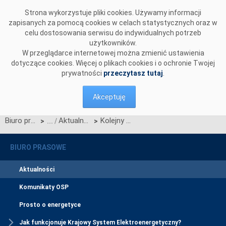
Przejdź do komentarzy
Strona wykorzystuje pliki cookies. Używamy informacji
zapisanych za pomocą cookies w celach statystycznych oraz w
celu dostosowania serwisu do indywidualnych potrzeb
użytkowników.
W przeglądarce internetowej można zmienić ustawienia
dotyczące cookies. Więcej o plikach cookies i o ochronie Twojej
prywatności
przeczytasz tutaj
.
Akceptuję
Biuro prasowe
Aktualności
Kolejny sukces ekspercki PSE: Przedstawiciel polskiego Operatora Systemu Przesyłowego objął wysoką funkcję w strukturach NATO!
>
>
BIURO PRASOWE
Aktualności
Komunikaty OSP
Prosto o energetyce
Jak funkcjonuje Krajowy System Elektroenergetyczny?