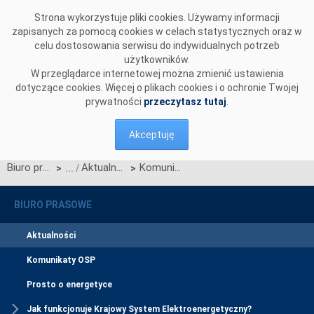
Przejdź do komentarzy
Strona wykorzystuje pliki cookies. Używamy informacji
zapisanych za pomocą cookies w celach statystycznych oraz w
celu dostosowania serwisu do indywidualnych potrzeb
użytkowników.
W przeglądarce internetowej można zmienić ustawienia
dotyczące cookies. Więcej o plikach cookies i o ochronie Twojej
prywatności
przeczytasz tutaj
.
Akceptuję
Biuro prasowe
Aktualności
Komunikat dotyczący Kart aktualizacji IRiESP
>
>
BIURO PRASOWE
Aktualności
Komunikaty OSP
Prosto o energetyce
Jak funkcjonuje Krajowy System Elektroenergetyczny?